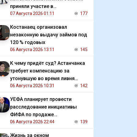
приняли участие в
экологической акции
07 Августа 2026 01:11
177
Костанаец организовал
незаконную выдачу займов под
120 % годовых
06 Августа 2026 13:11
145
К чему придёт суд? Астанчанка
требует компенсацию за
утонувшую во время ливня
иномарку
06 Августа 2026 10:31
142
УЕФА планирует провести
расследование инициативы
ФИФА по продаже
коммерческих прав на ЧМ
06 Августа 2026 22:44
139
Жизнь за окном