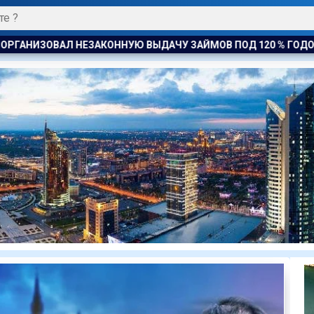
У ЗАЙМОВ ПОД 120 % ГОДОВЫХ
К ЧЕМУ ПРИДЁТ СУД? АС