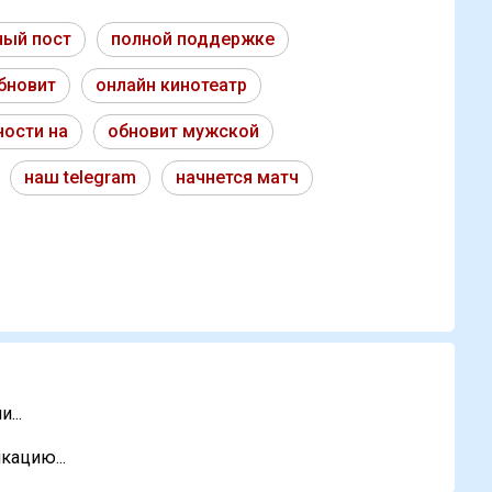
ный пост
полной поддержке
бновит
онлайн кинотеатр
ности на
обновит мужской
наш telegram
начнется матч
...
кацию...