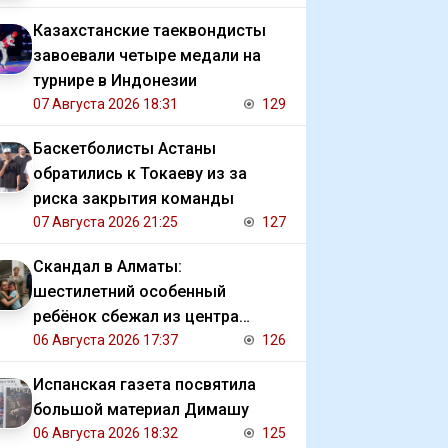
Казахстанские таеквондисты
завоевали четыре медали на
турнире в Индонезии
07 Августа 2026 18:31
129
Баскетболисты Астаны
обратились к Токаеву из за
риска закрытия команды
07 Августа 2026 21:25
127
Скандал в Алматы:
шестилетний особенный
ребёнок сбежал из центра
реабилитации и потерялся
06 Августа 2026 17:37
126
Испанская газета посвятила
большой материал Димашу
06 Августа 2026 18:32
125