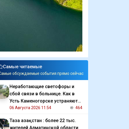
Самые читаемые
Самые обсуждаемые события прямо сейчас
Неработающие светофоры и
сбой связи в больнице. Как в
Усть Каменогорске устраняют
последствия ливня
06 Августа 2026 11:54
464
Таза Қазақстан : более 22 тыс.
жителей Алматинской области