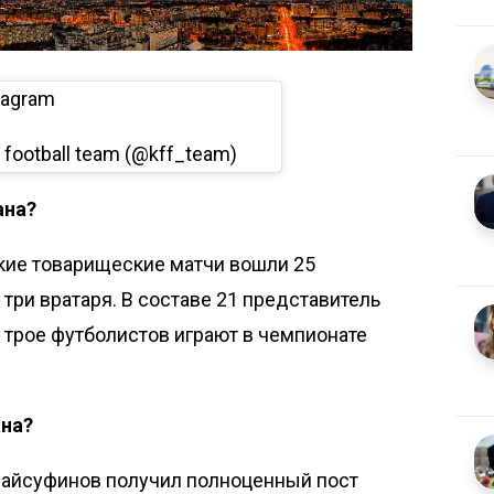
tagram
 football team (@kff_team)
ана?
ские товарищеские матчи
вошли 25
и три вратаря. В составе 21 представитель
 трое футболистов играют в чемпионате
ана?
 Байсуфинов получил полноценный пост