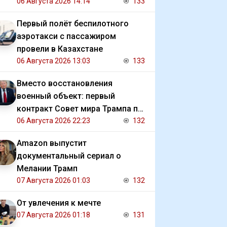
должниками государства
06 Августа 2026 14:14
133
Первый полёт беспилотного
аэротакси с пассажиром
провели в Казахстане
06 Августа 2026 13:03
133
Вместо восстановления
военный объект: первый
контракт Совет мира Трампа по
Газе
06 Августа 2026 22:23
132
Amazon выпустит
документальный сериал о
Мелании Трамп
07 Августа 2026 01:03
132
От увлечения к мечте
07 Августа 2026 01:18
131