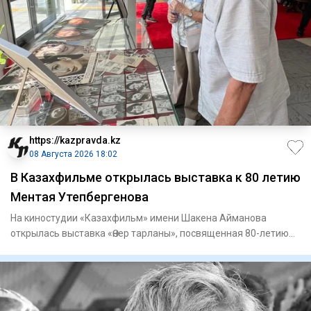
https://kazpravda.kz
08 Августа 2026 18:02
В Казахфильме открылась выставка к 80 летию
Ментая Утепбергенова
На киностудии «Казахфильм» имени Шакена Айманова
открылась выставка «Өнер тарланы», посвященная 80-летию
заслуженного а