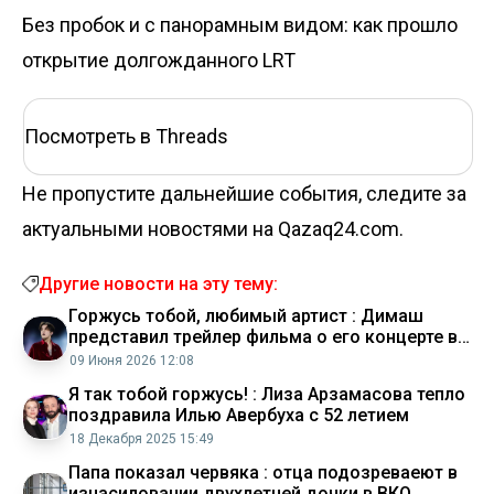
Без пробок и с панорамным видом: как прошло
открытие долгожданного LRT
Посмотреть в Threads
Не пропустите дальнейшие события, следите за
актуальными новостями на Qazaq24.com.
Другие новости на эту тему:
Горжусь тобой, любимый артист : Димаш
представил трейлер фильма о его концерте в
США
09 Июня 2026 12:08
Я так тобой горжусь! : Лиза Арзамасова тепло
поздравила Илью Авербуха с 52 летием
18 Декабря 2025 15:49
Папа показал червяка : отца подозреваеют в
изнасиловании двухлетней дочки в ВКО