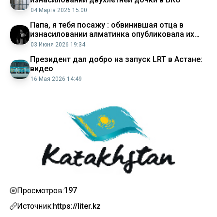
04 Марта 2026 15:00
Папа, я тебя посажу : обвинившая отца в
изнасиловании алматинка опубликовала их
разговор
03 Июня 2026 19:34
Президент дал добро на запуск LRT в Астане:
видео
16 Мая 2026 14:49
197
Просмотров:
Источник:
https://liter.kz