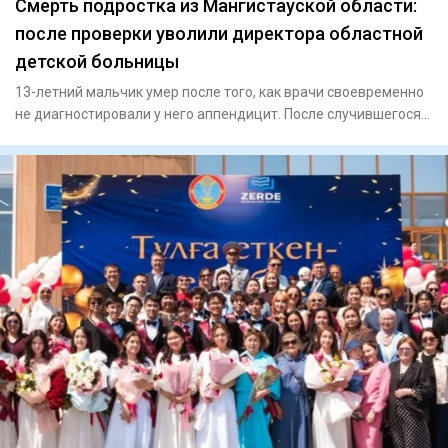
Смерть подростка из Мангистауской области:
после проверки уволили директора областной
детской больницы
13-летний мальчик умер после того, как врачи своевременно
не диагностировали у него аппендицит. После случившегося
Минз