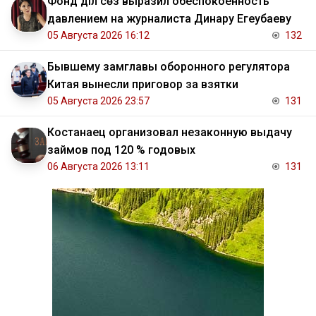
Фонд Әділ сөз выразил обеспокоенность
давлением на журналиста Динару Егеубаеву
05 Августа 2026 16:12
132
Бывшему замглавы оборонного регулятора
Китая вынесли приговор за взятки
05 Августа 2026 23:57
131
Костанаец организовал незаконную выдачу
займов под 120 % годовых
06 Августа 2026 13:11
131