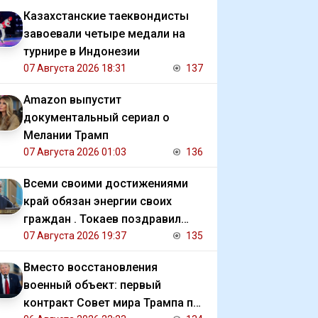
Казахстанские таеквондисты
завоевали четыре медали на
турнире в Индонезии
07 Августа 2026 18:31
137
Amazon выпустит
документальный сериал о
Мелании Трамп
07 Августа 2026 01:03
136
Всеми своими достижениями
край обязан энергии своих
граждан . Токаев поздравил
жителей СКО с 90 летием
07 Августа 2026 19:37
135
региона
Вместо восстановления
военный объект: первый
контракт Совет мира Трампа по