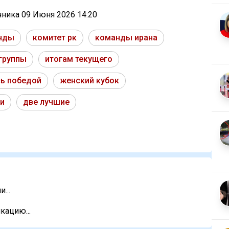
очника
09 Июня 2026 14:20
нды
комитет рк
команды ирана
группы
итогам текущего
ь победой
женский кубок
и
две лучшие
...
кацию...