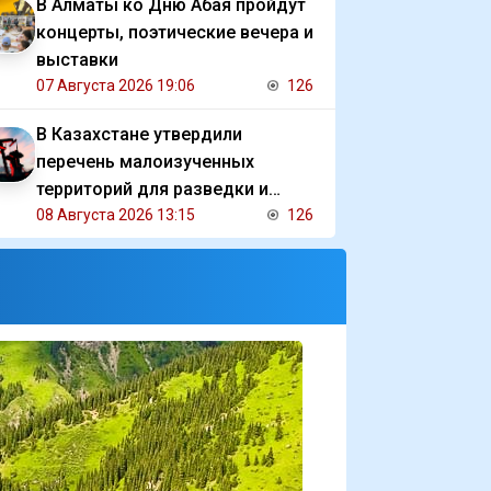
В Алматы ко Дню Абая пройдут
концерты, поэтические вечера и
выставки
07 Августа 2026 19:06
126
В Казахстане утвердили
перечень малоизученных
территорий для разведки и
добычи углеводородов
08 Августа 2026 13:15
126