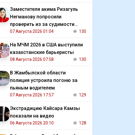
Заместителя акима Ризагуль
Негманову попросили
проверить из за судимости
сестры
07 Августа 2026 01:04
130
На МЧМ 2026 в США выступили
казахстанские барьеристы
08 Августа 2026 07:58
130
В Жамбылской области
полиция устроила погоню за
пьяным водителем
07 Августа 2026 17:57
129
Экстрадицию Кайсара Камзы
показали на видео
06 Августа 2026 20:10
128