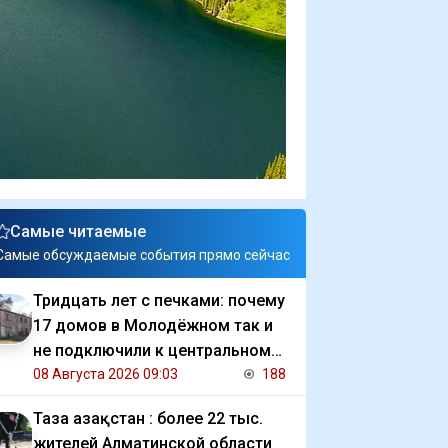
Самые читаемые
Самые обсуждаемые события прямо сейчас
Тридцать лет с печками: почему
17 домов в Молодёжном так и
не подключили к центральному
отоплению
08 Августа 2026 09:03
188
Таза Қазақстан : более 22 тыс.
жителей Алматинской области