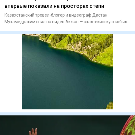
впервые показали на просторах степи
Казахстанский тревел-блогер и видеограф Дастан
Мухамедрахим снял на видео Акжан — ахалтекинскую кобылу
редкой изабеллов