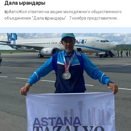
Дала Қырандары
ҚазАвтоЖол ответил на акцию молодёжного общественного
объединения "Дала Қырандары". 7 ноября представители
объединения