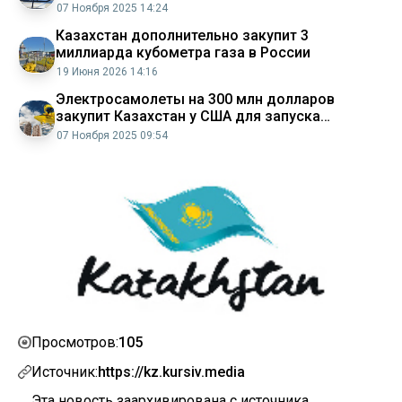
Алатау
07 Ноября 2025 14:24
Казахстан дополнительно закупит 3
миллиарда кубометра газа в России
19 Июня 2026 14:16
Электросамолеты на 300 млн долларов
закупит Казахстан у США для запуска
аэротакси в Алатау
07 Ноября 2025 09:54
105
Просмотров:
Источник:
https://kz.kursiv.media
Эта новость заархивирована с источника