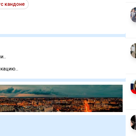
vc кандоне
...
кацию...