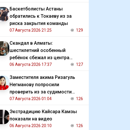
Баскетболисты Астаны
обратились к Токаеву из за
риска закрытия команды
07 Августа 2026 21:25
129
Скандал в Алматы:
шестилетний особенный
ребёнок сбежал из центра
реабилитации и потерялся
06 Августа 2026 17:37
127
Заместителя акима Ризагуль
Негманову попросили
проверить из за судимости
сестры
07 Августа 2026 01:04
126
Экстрадицию Кайсара Камзы
показали на видео
06 Августа 2026 20:10
126