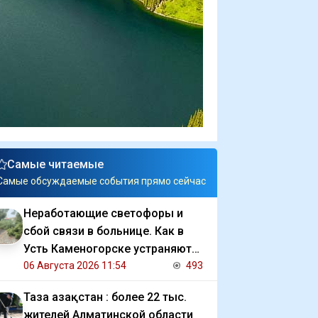
Самые читаемые
Самые обсуждаемые события прямо сейчас
Неработающие светофоры и
сбой связи в больнице. Как в
Усть Каменогорске устраняют
последствия ливня
06 Августа 2026 11:54
493
Таза Қазақстан : более 22 тыс.
жителей Алматинской области