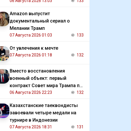
06 Августа 2026 13:03
133
Amazon выпустит
документальный сериал о
Мелании Трамп
07 Августа 2026 01:03
133
От увлечения к мечте
07 Августа 2026 01:18
132
Вместо восстановления
военный объект: первый
контракт Совет мира Трампа по
Газе
06 Августа 2026 22:23
132
Казахстанские таеквондисты
завоевали четыре медали на
турнире в Индонезии
07 Августа 2026 18:31
131