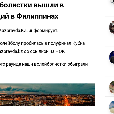
йболистки вышли в
ций в Филиппинах
Kazpravda.KZ, информирует.
волейболу пробилась в полуфинал Кубка
azpravda.kz
со ссылкой на НОК
ого раунда наши волейболистки обыграли