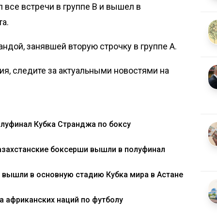
 все встречи в группе B и вышел в
та.
андой, занявшей вторую строчку в группе А.
я, следите за актуальными новостями на
луфинал Кубка Странджа по боксу
казахстанские боксерши вышли в полуфинал
 вышли в основную стадию Кубка мира в Астане
а африканских наций по футболу