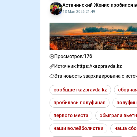
Астанинский Женис пробился в
13 Мая 2026 21:49
176
Просмотров:
Источник:
https://kazpravda.kz
Эта новость заархивирована с ист
сообщаетkazpravda kz
сборная
пробилась полуфинал
полуфин
первого места
обыграли вьет
наши волейболистки
наша сбо