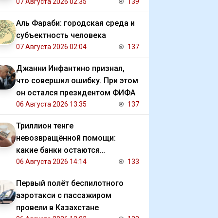
07 Августа 2026 02:35
139
Аль Фараби: городская среда и
субъектность человека
07 Августа 2026 02:04
137
Джанни Инфантино признал,
что совершил ошибку. При этом
он остался президентом ФИФА
06 Августа 2026 13:35
137
Триллион тенге
невозвращённой помощи:
какие банки остаются
должниками государства
06 Августа 2026 14:14
133
Первый полёт беспилотного
аэротакси с пассажиром
провели в Казахстане