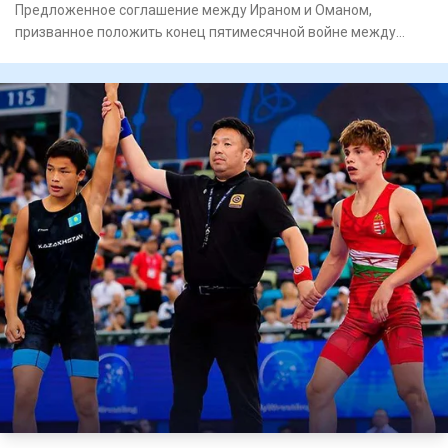
журнал Власть
Предложенное соглашение между Ираном и Оманом,
призванное положить конец пятимесячной войне между
Ираном и США, предост