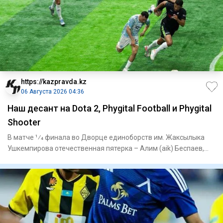
https://kazpravda.kz
06 Августа 2026 04:36
Наш десант на Dota 2, Phygital Football и Phygital
Shooter
В матче 1⁄4 финала во Дворце единоборств им. Жаксылыка
Ушкемпирова отечественная пятерка – Алим (aik) Беспаев,
Абдимал