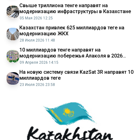
Свыше триллиона тенге направят на
модернизацию инфраструктуры в Казахстане
05 Мая 2026 12:25
Казахстан привлек 625 миллиардов теңге на
модернизацию ЖКХ
28 Июля 2026 11:48
10 миллиардов тенге направят на
модернизацию побережья Алаколя в 2026
году
09 Апреля 2026 14:15
На новую систему связи KazSat 3R направят 10
миллиардов теңге
23 Июля 2026 23:58