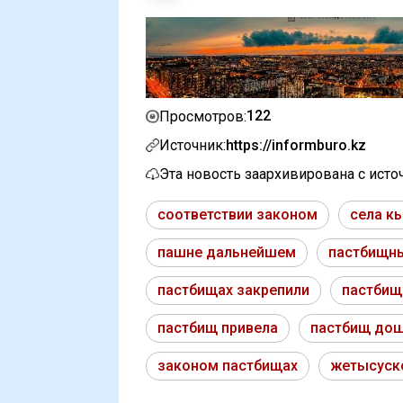
122
Просмотров:
Источник:
https://informburo.kz
Эта новость заархивирована с ист
соответствии законом
села к
пашне дальнейшем
пастбищн
пастбищах закрепили
пастбищ
пастбищ привела
пастбищ до
законом пастбищах
жетысуск