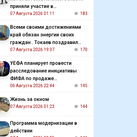
приняли участие в
экологической акции
07 Августа 2026 01:11
183
Всеми своими достижениями
край обязан энергии своих
граждан . Токаев поздравил
жителей СКО с 90 летием
07 Августа 2026 19:37
170
региона
УЕФА планирует провести
расследование инициативы
ФИФА по продаже
коммерческих прав на ЧМ
06 Августа 2026 22:44
145
Жизнь за окном
07 Августа 2026 01:23
144
Программа модернизации в
действии