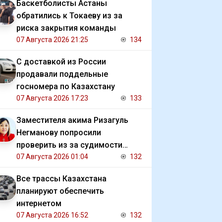
Баскетболисты Астаны
обратились к Токаеву из за
риска закрытия команды
07 Августа 2026 21:25
134
С доставкой из России
продавали поддельные
госномера по Казахстану
07 Августа 2026 17:23
133
Заместителя акима Ризагуль
Негманову попросили
проверить из за судимости
сестры
07 Августа 2026 01:04
132
Все трассы Казахстана
планируют обеспечить
интернетом
07 Августа 2026 16:52
132