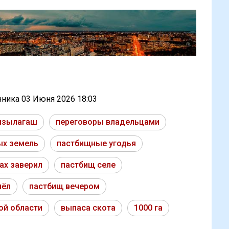
очника
03 Июня 2026 18:03
ызылагаш
переговоры владельцами
ых земель
пастбищные угодья
ах заверил
пастбищ селе
шёл
пастбищ вечером
ой области
выпаса скота
1000 га