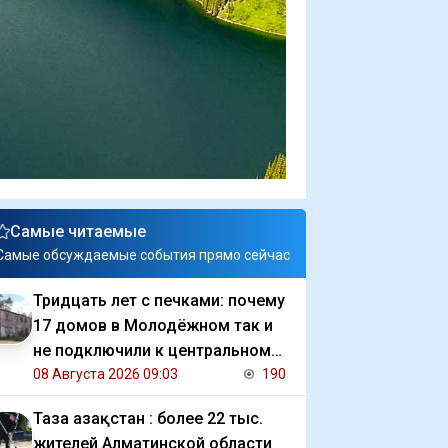
Самые читаемые
Самые обсуждаемые события прямо сейчас
Тридцать лет с печками: почему
17 домов в Молодёжном так и
не подключили к центральному
отоплению
08 Августа 2026 09:03
190
Таза Қазақстан : более 22 тыс.
жителей Алматинской области