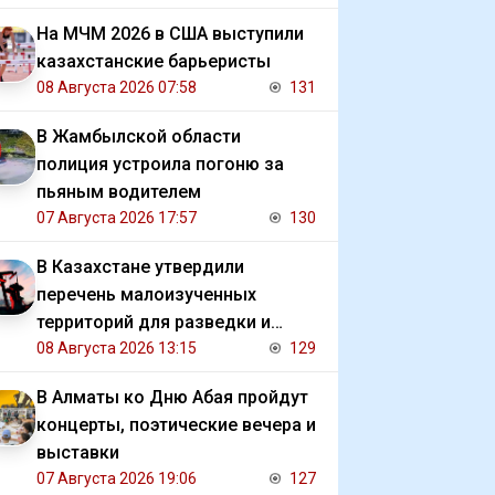
На МЧМ 2026 в США выступили
казахстанские барьеристы
08 Августа 2026 07:58
131
В Жамбылской области
полиция устроила погоню за
пьяным водителем
07 Августа 2026 17:57
130
В Казахстане утвердили
перечень малоизученных
территорий для разведки и
добычи углеводородов
08 Августа 2026 13:15
129
В Алматы ко Дню Абая пройдут
концерты, поэтические вечера и
выставки
07 Августа 2026 19:06
127