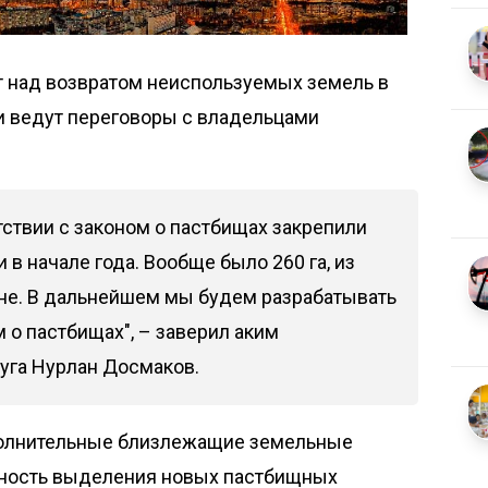
т над возвратом неиспользуемых земель в
и ведут переговоры с владельцами
ствии с законом о пастбищах закрепили
 в начале года. Вообще было 260 га, из
шне. В дальнейшем мы будем разрабатывать
 о пастбищах", – заверил аким
уга Нурлан Досмаков.
полнительные близлежащие земельные
жность выделения новых пастбищных