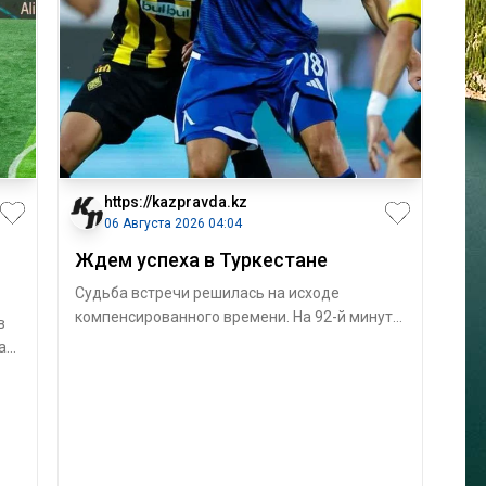
https://kazpravda.kz
06 Августа 2026 04:04
Ждем успеха в Туркестане
Судьба встречи решилась на исходе
компенсированного времени. На 92-й минуте
в
полузащитник болгарского клуба Сержинью
ая
ре