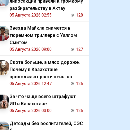
липосакции привели к громкому
разбирательству в Актау
05 Августа 2026 02:55
128
Звезда Майкла снимется в
тюремном триллере с Уиллом
Смитом
05 Августа 2026 09:00
127
Скота больше, а мясо дороже.
Почему в Казахстане
продолжают расти цены на
баранину и конину
05 Августа 2026 12:47
126
За что чаще всего штрафуют
ИП в Казахстане
05 Августа 2026 03:00
126
Детсады без воспитателей, СЭС