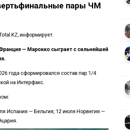
вертьфинальные пары ЧМ
Total.KZ, информирует.
Франция — Марокко сыграет с сильнейшей
ия.
026 года сформировался состав пар 1/4
лкой на
Интерфакс
.
зом:
ля Испания — Бельгия; 12 июля Норвегия —
йцария.