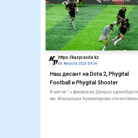
https://kazpravda.kz
06 Августа 2026 04:36
Наш десант на Dota 2, Phygital
Football и Phygital Shooter
В матче 1⁄4 финала во Дворце единоборст
им. Жаксылыка Ушкемпирова отечественн
пятерка – Алим (aik) Беспаев, Абдимал