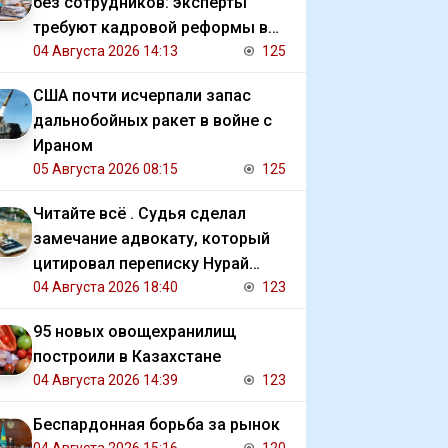
без сотрудников: эксперты
требуют кадровой реформы в
Казахстане
04 Августа 2026 14:13
125
США почти исчерпали запас
дальнобойных ракет в войне с
Ираном
05 Августа 2026 08:15
125
Читайте всё . Судья сделал
замечание адвокату, который
цитировал переписку Нурай
Серикбай с обвиняемым
04 Августа 2026 18:40
123
95 новых овощехранилищ
построили в Казахстане
04 Августа 2026 14:39
123
Беспардонная борьба за рынок