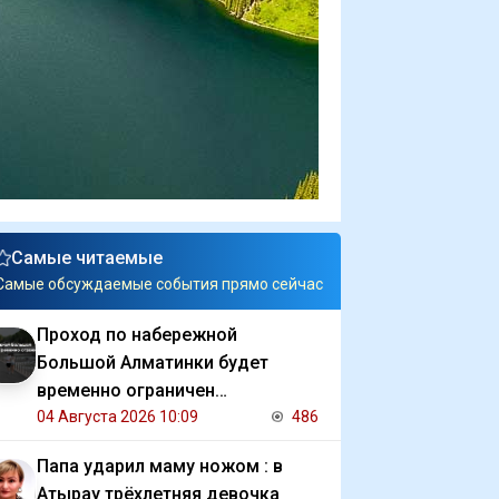
Самые читаемые
Самые обсуждаемые события прямо сейчас
Проход по набережной
Большой Алматинки будет
временно ограничен
Аналитический интернет журнал
04 Августа 2026 10:09
486
Власть
Папа ударил маму ножом : в
Атырау трёхлетняя девочка