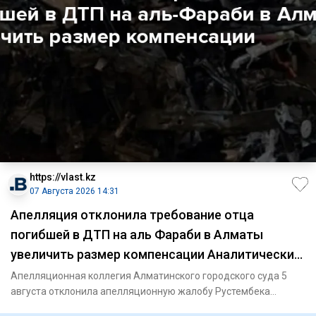
https://vlast.kz
07 Августа 2026 14:31
Апелляция отклонила требование отца
погибшей в ДТП на аль Фараби в Алматы
увеличить размер компенсации Аналитический
интернет журнал Власть
Апелляционная коллегия Алматинского городского суда 5
августа отклонила апелляционную жалобу Рустембека
Шотенова, отца