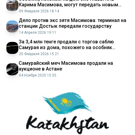
Карима Масимова, могут передать новым
владельцам
09 Февраля 2026 18:14
Дело против экс зятя Масимова: терминал на
станции Достык передали государству
14 Апреля 2026 19:11
За 3,4 млн тенге продали с торгов саблю
Самурая из дома, похожего на особняк
Масимова
20 Февраля 2026 15:21
Самурайский меч Масимова продали на
аукционе в Астане
04 Ноября 2025 15:55