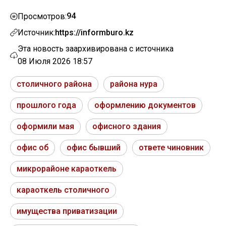
94
Просмотров:
Источник:
https://informburo.kz
Эта новость заархивирована с источника
08 Июля 2026 18:57
столичного района
района нура
прошлого года
оформлению документов
оформили мая
офисного здания
офис об
офис бывший
ответе чиновник
микрорайоне караоткель
караоткель столичного
имущества приватизации