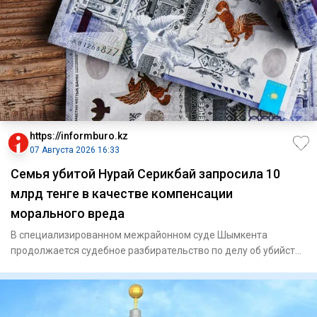
https://informburo.kz
07 Августа 2026 16:33
Семья убитой Нурай Серикбай запросила 10
млрд тенге в качестве компенсации
морального вреда
В специализированном межрайонном суде Шымкента
продолжается судебное разбирательство по делу об убийстве
Нурай Серикбай