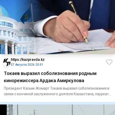
https://kazpravda.kz
07 Августа 2026 20:51
Токаев выразил соболезнования родным
кинорежиссера Ардака Амиркулова
Президент Касым-Жомарт Токаев выразил соболезнования в
связи с кончиной заслуженного деятеля Казахстана, лауреата
Госуд