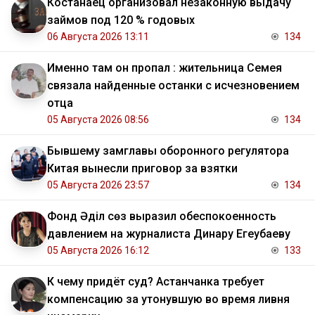
Костанаец организовал незаконную выдачу
займов под 120 % годовых
06 Августа 2026 13:11
134
Именно там он пропал : жительница Семея
связала найденные останки с исчезновением
отца
05 Августа 2026 08:56
134
Бывшему замглавы оборонного регулятора
Китая вынесли приговор за взятки
05 Августа 2026 23:57
134
Фонд Әділ сөз выразил обеспокоенность
давлением на журналиста Динару Егеубаеву
05 Августа 2026 16:12
133
К чему придёт суд? Астанчанка требует
компенсацию за утонувшую во время ливня