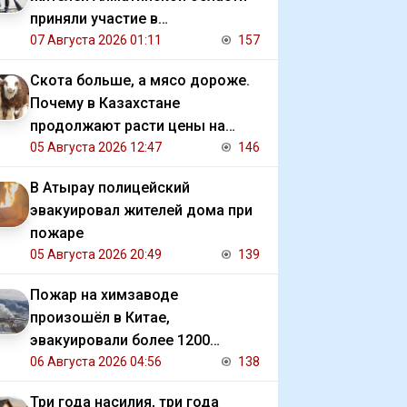
приняли участие в
экологической акции
07 Августа 2026 01:11
157
Скота больше, а мясо дороже.
Почему в Казахстане
продолжают расти цены на
баранину и конину
05 Августа 2026 12:47
146
В Атырау полицейский
эвакуировал жителей дома при
пожаре
05 Августа 2026 20:49
139
Пожар на химзаводе
произошёл в Китае,
эвакуировали более 1200
человек
06 Августа 2026 04:56
138
Три года насилия, три года