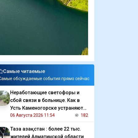
Самые читаемые
Самые обсуждаемые события прямо сейчас
Неработающие светофоры и
сбой связи в больнице. Как в
Усть Каменогорске устраняют
последствия ливня
06 Августа 2026 11:54
182
Таза Қазақстан : более 22 тыс.
жителей Алматинской области