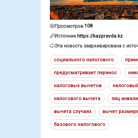
108
Просмотров:
Источник:
https://kazpravda.kz
Эта новость заархивирована с ист
социального налогового
прим
предусматривает перенос
неи
налоговых вычетов
налоговы
налогового вычета
лиц инвал
вычета случаях
вычет размер
базового налогового