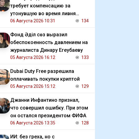
требует компенсацию за
утонувшую во время ливня
иномарку
06 Августа 2026 10:31
134
Фонд Әділ сөз выразил
обеспокоенность давлением на
журналиста Динару Егеубаеву
05 Августа 2026 16:12
133
Dubai Duty Free разрешила
оплачивать покупки криптой
05 Августа 2026 15:12
129
Джанни Инфантино признал,
что совершил ошибку. При этом
он остался президентом ФИФА
06 Августа 2026 13:35
128
ИИ: без греха, но с