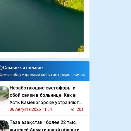
Самые читаемые
Самые обсуждаемые события прямо сейчас
Неработающие светофоры и
сбой связи в больнице. Как в
Усть Каменогорске устраняют
последствия ливня
06 Августа 2026 11:54
201
Таза Қазақстан : более 22 тыс.
жителей Алматинской области