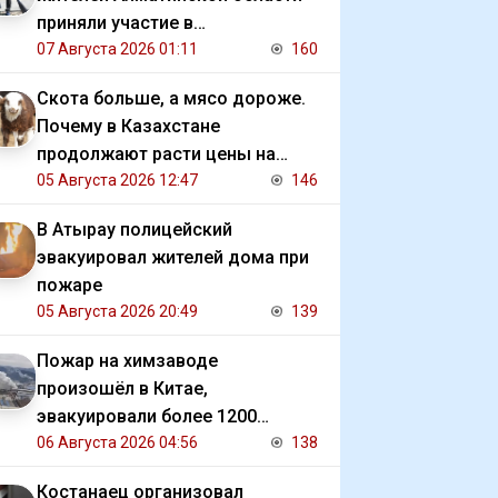
приняли участие в
экологической акции
07 Августа 2026 01:11
160
Скота больше, а мясо дороже.
Почему в Казахстане
продолжают расти цены на
баранину и конину
05 Августа 2026 12:47
146
В Атырау полицейский
эвакуировал жителей дома при
пожаре
05 Августа 2026 20:49
139
Пожар на химзаводе
произошёл в Китае,
эвакуировали более 1200
человек
06 Августа 2026 04:56
138
Костанаец организовал