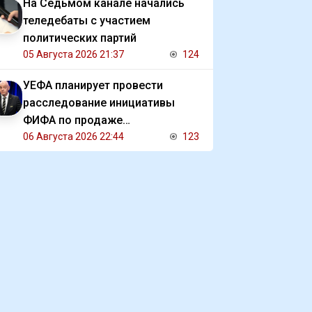
На Седьмом канале начались
теледебаты с участием
политических партий
05 Августа 2026 21:37
124
УЕФА планирует провести
расследование инициативы
ФИФА по продаже
коммерческих прав на ЧМ
06 Августа 2026 22:44
123