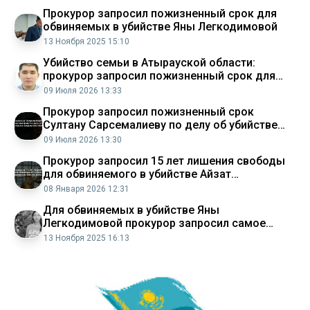
Прокурор запросил пожизненный срок для
обвиняемых в убийстве Яны Легкодимовой
13 Ноября 2025 15:10
Убийство семьи в Атырауской области:
прокурор запросил пожизненный срок для
подсудимого
09 Июля 2026 13:33
Прокурор запросил пожизненный срок
Султану Сарсемалиеву по делу об убийстве
семьи в Атырауской области Аналитический
09 Июля 2026 13:30
интернет журнал Власть
Прокурор запросил 15 лет лишения свободы
для обвиняемого в убийстве Айзат
Жумановой в области Жетысу Аналитический
08 Января 2026 12:31
интернет журнал Власть
Для обвиняемых в убийстве Яны
Легкодимовой прокурор запросил самое
суровое наказание
13 Ноября 2025 16:13