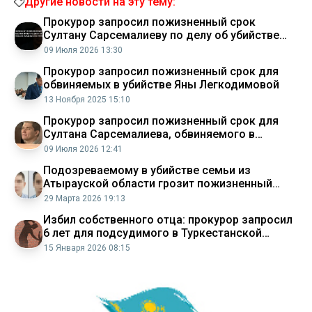
Другие новости на эту тему:
Прокурор запросил пожизненный срок
Султану Сарсемалиеву по делу об убийстве
семьи в Атырауской области Аналитический
09 Июля 2026 13:30
интернет журнал Власть
Прокурор запросил пожизненный срок для
обвиняемых в убийстве Яны Легкодимовой
13 Ноября 2025 15:10
Прокурор запросил пожизненный срок для
Султана Сарсемалиева, обвиняемого в
убийстве четырёх человек
09 Июля 2026 12:41
Подозреваемому в убийстве семьи из
Атырауской области грозит пожизненный
срок
29 Марта 2026 19:13
Избил собственного отца: прокурор запросил
6 лет для подсудимого в Туркестанской
области
15 Января 2026 08:15