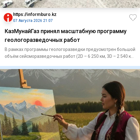
https://informburo.kz
07 Августа 2026 21:07
КазМунайГаз принял масштабную программу
геологоразведочных работ
В рамках программы геологоразведки предусмотрен большой
объём сейсморазведочных работ (2D – 6 250 км, 3D – 2 540 кв.
км