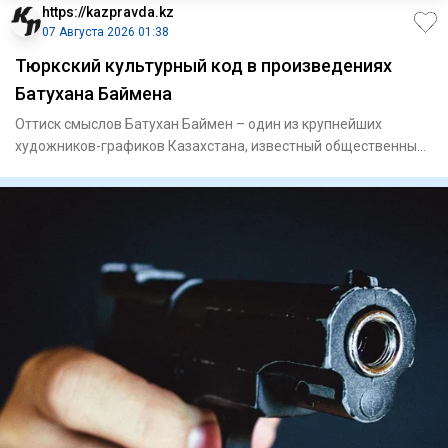
https://kazpravda.kz
07 Августа 2026 01:38
Тюркский культурный код в произведениях
Батухана Баймена
Оттиск смыслов Батухан Баймен – один из крупнейших
художников-графиков Казахстана, известный общественный
деятель. Он