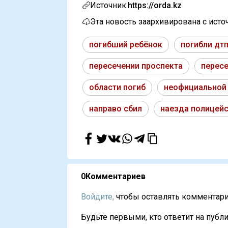
Источник:
https://orda.kz
Эта новость заархивирована с ист
погибший ребёнок
погибли дт
пересечении проспекта
пересе
области погиб
неофициальной
направо сбил
наезда полицей
0
Комментариев
Войдите,
чтобы оставлять комментарии
Будьте первыми, кто ответит на публи