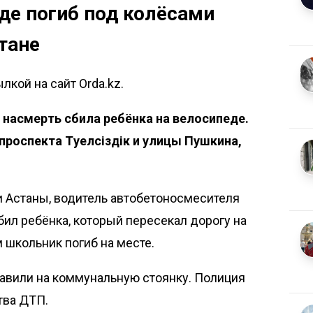
де погиб под колёсами
тане
кой на сайт Orda.kz.
 насмерть сбила ребёнка на велосипеде.
роспекта Тәуелсіздік и улицы Пушкина,
 Астаны, водитель автобетоносмесителя
бил ребёнка, который пересекал дорогу на
 школьник погиб на месте.
равили на коммунальную стоянку. Полиция
тва ДТП.