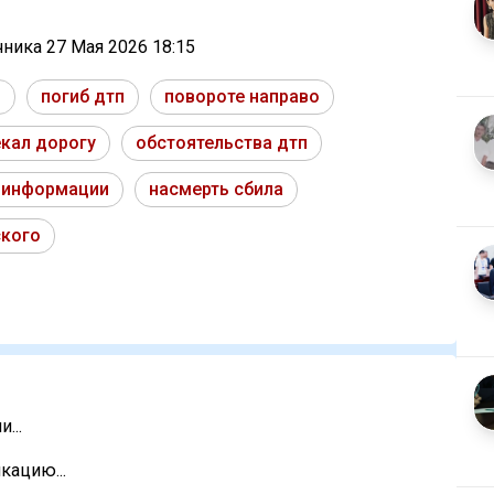
очника
27 Мая 2026 18:15
п
погиб дтп
повороте направо
кал дорогу
обстоятельства дтп
 информации
насмерть сбила
ского
...
кацию...