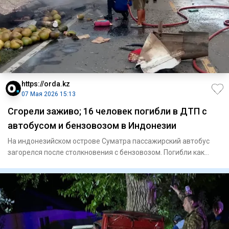
https://orda.kz
07 Мая 2026 15:13
Сгорели заживо; 16 человек погибли в ДТП с
автобусом и бензовозом в Индонезии
На индонезийском острове Суматра пассажирский автобус
загорелся после столкновения с бензовозом. Погибли как
минимум 16