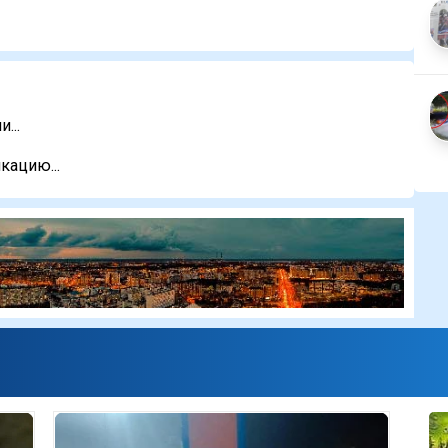
...
кацию...