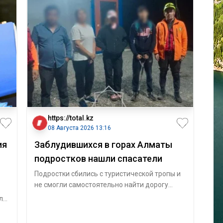
https://total.kz
08 Августа 2026 13:16
ия
Заблудившихся в горах Алматы
подростков нашли спасатели
Подростки сбились с туристической тропы и
не смогли самостоятельно найти дорогу
обратно. В Медеуском районе, в ра
л
х