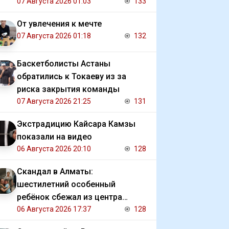
07 Августа 2026 01:03
133
От увлечения к мечте
07 Августа 2026 01:18
132
Баскетболисты Астаны
обратились к Токаеву из за
риска закрытия команды
07 Августа 2026 21:25
131
Экстрадицию Кайсара Камзы
показали на видео
06 Августа 2026 20:10
128
Скандал в Алматы:
шестилетний особенный
ребёнок сбежал из центра
реабилитации и потерялся
06 Августа 2026 17:37
128