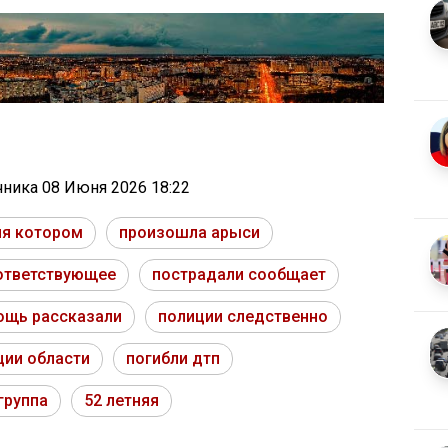
очника
08 Июня 2026 18:22
я котором
произошла арыси
ответствующее
пострадали сообщает
ощь рассказали
полиции следственно
ции области
погибли дтп
группа
52 летняя