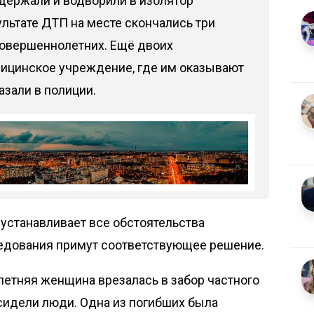
держали и водворили в изолятор
льтате ДТП на месте скончались три
совершеннолетних. Ещё двоих
ицинское учреждение, где им оказывают
зали в полиции.
устанавливает все обстоятельства
едования примут соответствующее решение.
летняя женщина врезалась в забор частного
сидели люди. Одна из погибших была