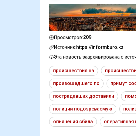
209
Просмотров:
Источник:
https://informburo.kz
Эта новость заархивирована с ист
происшествия на
происшестви
произошедшего по
примут со
пострадавших доставили
пом
полиции подозреваемую
поли
опьянения сбила
оперативная 