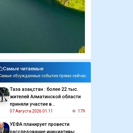
Самые читаемые
Самые обсуждаемые события прямо сейчас
Таза Қазақстан : более 22 тыс.
жителей Алматинской области
приняли участие в
экологической акции
07 Августа 2026 01:11
179
УЕФА планирует провести
расследование инициативы