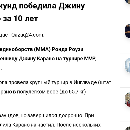
екунд победила Джину
 за 10 лет
едает Qazaq24.com.
единоборств (ММА) Ронда Роузи
нницу Джину Карано на турнире MVP,
.
ола провела крупный турнир в Инглвуде (штат
рано в полулегком весе (до 65,7 кг)
раундов, но завершился досрочно. При
ила Карано на настил. После нескольких