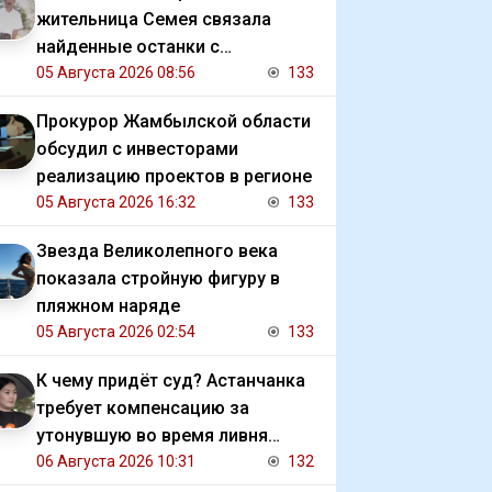
жительница Семея связала
найденные останки с
исчезновением отца
05 Августа 2026 08:56
133
Прокурор Жамбылской области
обсудил с инвесторами
реализацию проектов в регионе
05 Августа 2026 16:32
133
Звезда Великолепного века
показала стройную фигуру в
пляжном наряде
05 Августа 2026 02:54
133
К чему придёт суд? Астанчанка
требует компенсацию за
утонувшую во время ливня
иномарку
06 Августа 2026 10:31
132