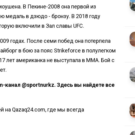
оушена. В Пекине-2008 она первой из
 медаль в дзюдо - бронзу. В 2018 году
торую включили в Зал славы UFC.
009 годах. После семи побед она потерпела
йборг в бою за пояс Strikeforce в полулегком
17 лет американка не выступала в MMA. Бой с
ет.
m-канал @sportnurkz
. Здесь вы найдете все
й на Qazaq24.com, где мы всегда