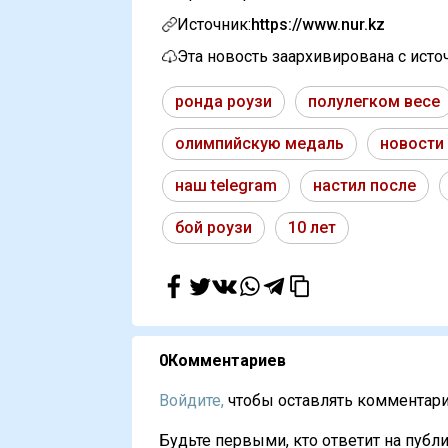
Источник:
https://www.nur.kz
Эта новость заархивирована с ист
ронда роузи
полулегком весе
олимпийскую медаль
новости
наш telegram
настил после
бой роузи
10 лет
0
Комментариев
Войдите,
чтобы оставлять комментарии
Будьте первыми, кто ответит на публи