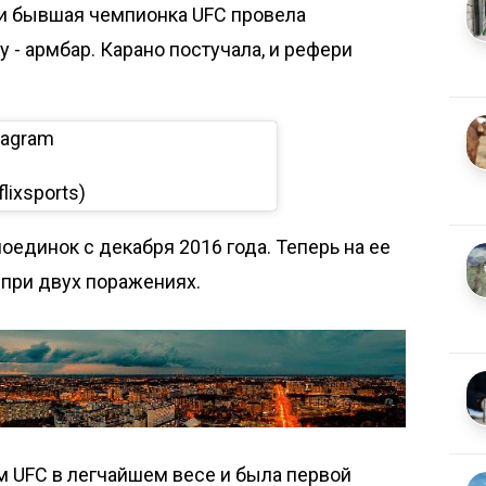
и бывшая чемпионка UFC провела
 - армбар. Карано постучала, и рефери
tagram
lixsports)
оединок с декабря 2016 года. Теперь на ее
 при двух поражениях.
м UFC в легчайшем весе и была первой