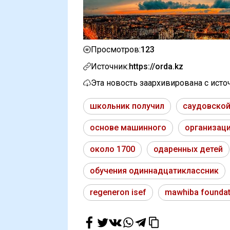
123
Просмотров:
Источник:
https://orda.kz
Эта новость заархивирована с ист
школьник получил
саудовской
основе машинного
организац
около 1700
одаренных детей
обучения одиннадцатиклассник
regeneron isef
mawhiba foundat