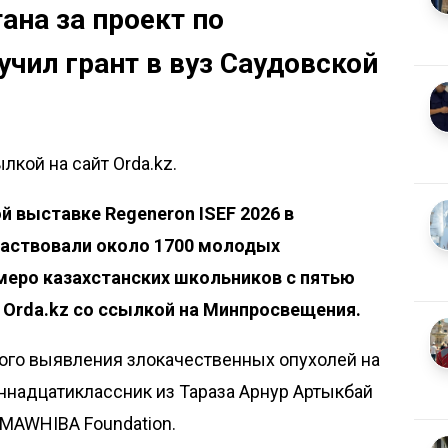
ана за проект по
чил грант в вуз Саудовской
лкой на сайт Orda.kz.
 выставке Regeneron ISEF 2026 в
частвовали около 1700 молодых
емеро казахстанских школьников с пятью
т
Orda.kz
со ссылкой на Минпросвещения.
кого выявления злокачественных опухолей на
ннадцатиклассник из Тараза Арнур Артыкбай
 MAWHIBA Foundation.