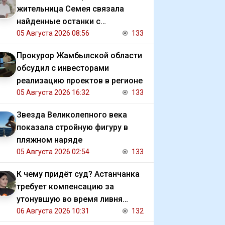
жительница Семея связала
найденные останки с
исчезновением отца
05 Августа 2026 08:56
133
Прокурор Жамбылской области
обсудил с инвесторами
реализацию проектов в регионе
05 Августа 2026 16:32
133
Звезда Великолепного века
показала стройную фигуру в
пляжном наряде
05 Августа 2026 02:54
133
К чему придёт суд? Астанчанка
требует компенсацию за
утонувшую во время ливня
иномарку
06 Августа 2026 10:31
132