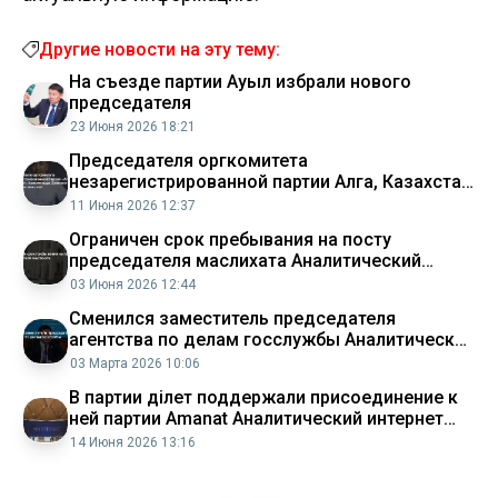
Другие новости на эту тему:
На съезде партии Ауыл избрали нового
председателя
23 Июня 2026 18:21
Председателя оргкомитета
незарегистрированной партии Алга, Казахстан!
Амангельды Джахина осудили на семь лет
11 Июня 2026 12:37
Аналитический интернет журнал Власть
Ограничен срок пребывания на посту
председателя маслихата Аналитический
интернет журнал Власть
03 Июня 2026 12:44
Сменился заместитель председателя
агентства по делам госслужбы Аналитический
интернет журнал Власть
03 Марта 2026 10:06
В партии Әділет поддержали присоединение к
ней партии Amanat Аналитический интернет
журнал Власть
14 Июня 2026 13:16