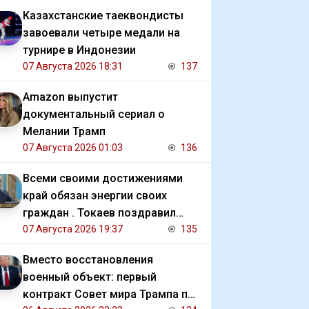
Казахстанские таеквондисты
завоевали четыре медали на
турнире в Индонезии
07 Августа 2026 18:31
137
Amazon выпустит
документальный сериал о
Мелании Трамп
07 Августа 2026 01:03
136
Всеми своими достижениями
край обязан энергии своих
граждан . Токаев поздравил
жителей СКО с 90 летием
07 Августа 2026 19:37
135
региона
Вместо восстановления
военный объект: первый
контракт Совет мира Трампа по