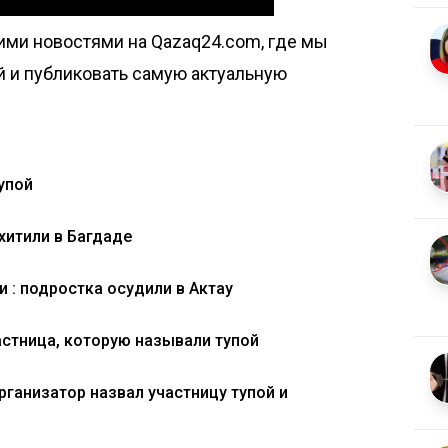
ими новостями на Qazaq24.com, где мы
й и публиковать самую актуальную
упой
хитили в Багдаде
 : подростка осудили в Актау
астница, которую называли тупой
рганизатор назвал участницу тупой и