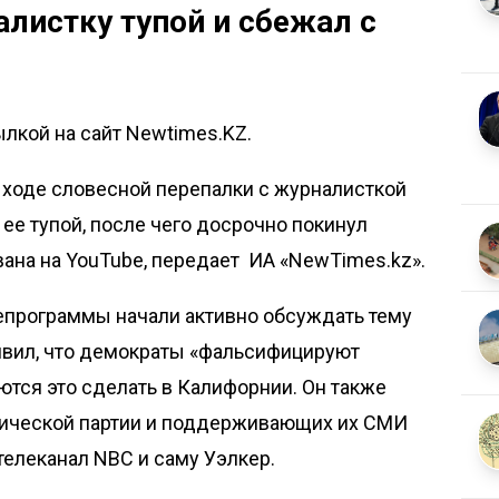
листку тупой и сбежал с
ылкой на сайт Newtimes.KZ.
ходе словесной перепалки с журналисткой
ее тупой, после чего досрочно покинул
вана на YouTube, передает
ИА «NewTimes.kz»
.
лепрограммы начали активно обсуждать тему
явил, что демократы «фальсифицируют
тся это сделать в Калифорнии. Он также
тической партии и поддерживающих их СМИ
телеканал NBC и саму Уэлкер.