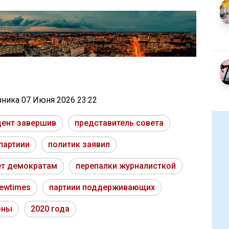
очника
07 Июня 2026 23:22
дент завершив
представитель совета
партиии
политик заявил
т демократам
перепалки журналисткой
ewtimes
партиии поддерживающих
оны
2020 года