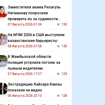
Заместителя акима Ризагуль
Негманову попросили
проверить из за судимости
сестры
07 Августа 2026 01:04
130
На МЧМ 2026 в США выступили
казахстанские барьеристы
08 Августа 2026 07:58
130
В Жамбылской области
полиция устроила погоню за
пьяным водителем
07 Августа 2026 17:57
129
Экстрадицию Кайсара Камзы
показали на видео
06 Августа 2026 20:10
128