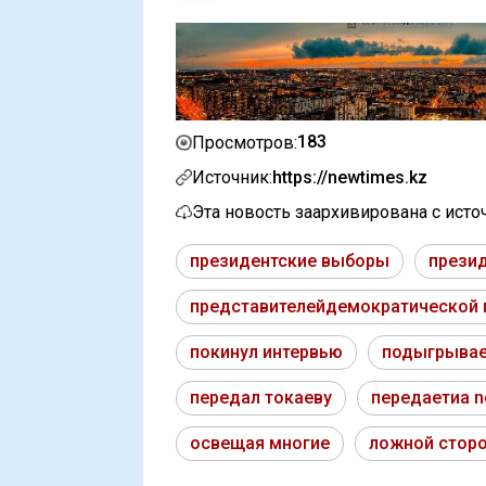
183
Просмотров:
Источник:
https://newtimes.kz
Эта новость заархивирована с ист
президентские выборы
прези
представителейдемократической 
покинул интервью
подыгрывае
передал токаеву
передаетиа n
освещая многие
ложной стор