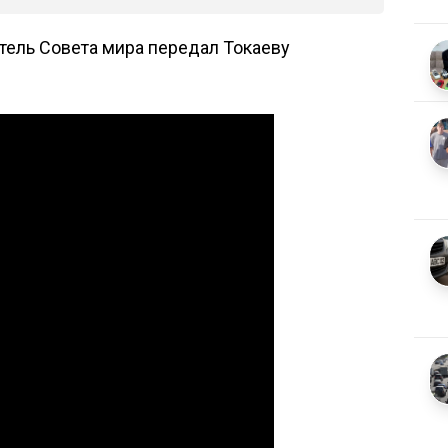
итель Совета мира
передал
Токаеву