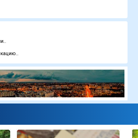
...
кацию...