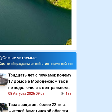
Самые читаемые
Самые обсуждаемые события прямо сейчас
Тридцать лет с печками: почему
17 домов в Молодёжном так и
не подключили к центральному
отоплению
08 Августа 2026 09:03
188
Таза Қазақстан : более 22 тыс.
жителей Алматинской области