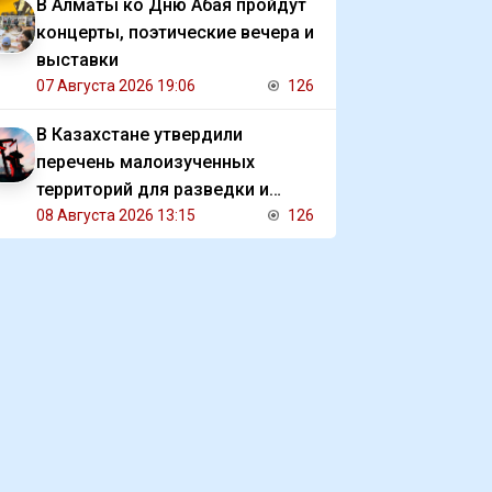
В Алматы ко Дню Абая пройдут
концерты, поэтические вечера и
выставки
07 Августа 2026 19:06
126
В Казахстане утвердили
перечень малоизученных
территорий для разведки и
добычи углеводородов
08 Августа 2026 13:15
126