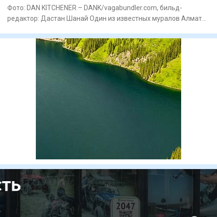
Фото: DAN KITCHENER – DANK/vagabundler.com, бильд-
редактор: Дастан Шанай Один из известных муралов Алматы
исчез во врем