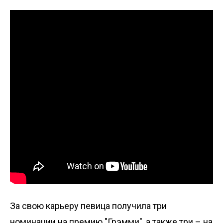
За свою карьеру певица получила три
номинации на премию "Грэмми", а также три – на