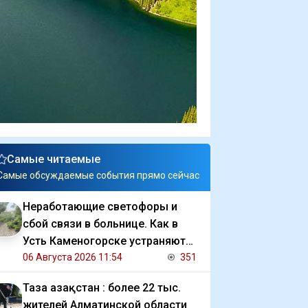
Самые читаемые
Самые обсуждаемые события прямо сейчас
Неработающие светофоры и
сбой связи в больнице. Как в
Усть Каменогорске устраняют
последствия ливня
06 Августа 2026 11:54
351
Таза Қазақстан : более 22 тыс.
жителей Алматинской области