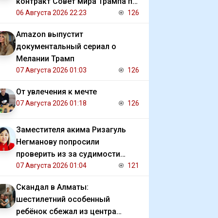
контракт Совет мира Трампа по
Газе
06 Августа 2026 22:23
126
Amazon выпустит
документальный сериал о
Мелании Трамп
07 Августа 2026 01:03
126
От увлечения к мечте
07 Августа 2026 01:18
126
Заместителя акима Ризагуль
Негманову попросили
проверить из за судимости
сестры
07 Августа 2026 01:04
121
Скандал в Алматы:
шестилетний особенный
ребёнок сбежал из центра