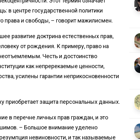
коцент­ричности. Этот термин означает
ь: в центре государственной политики
го права и свободы, – говорит мажилисмен.
шее развитие доктрина естественных прав,
ловеку от рождения. К примеру, право на
неотъемлемым. Честь и достоинство
нституции как непререкаемые ценности,
рства, усилены гарантии неприкосновенности
ху приобретает защита персональных данных.
е в перечне личных прав граждан, и это
ашимов. – Большое внимание уделено
презумпция невиновности, и так называемые