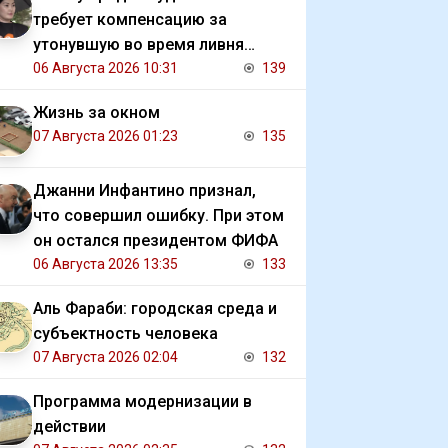
требует компенсацию за
утонувшую во время ливня
иномарку
06 Августа 2026 10:31
139
Жизнь за окном
07 Августа 2026 01:23
135
Джанни Инфантино признал,
что совершил ошибку. При этом
он остался президентом ФИФА
06 Августа 2026 13:35
133
Аль Фараби: городская среда и
субъектность человека
07 Августа 2026 02:04
132
Программа модернизации в
действии