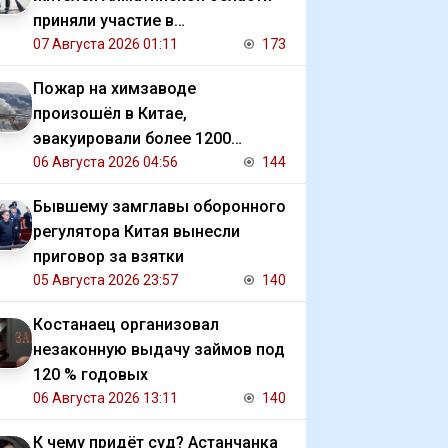
приняли участие в
экологической акции
07 Августа 2026 01:11
173
Пожар на химзаводе
произошёл в Китае,
эвакуировали более 1200
человек
06 Августа 2026 04:56
144
Бывшему замглавы оборонного
регулятора Китая вынесли
приговор за взятки
05 Августа 2026 23:57
140
Костанаец организовал
незаконную выдачу займов под
120 % годовых
06 Августа 2026 13:11
140
К чему придёт суд? Астанчанка