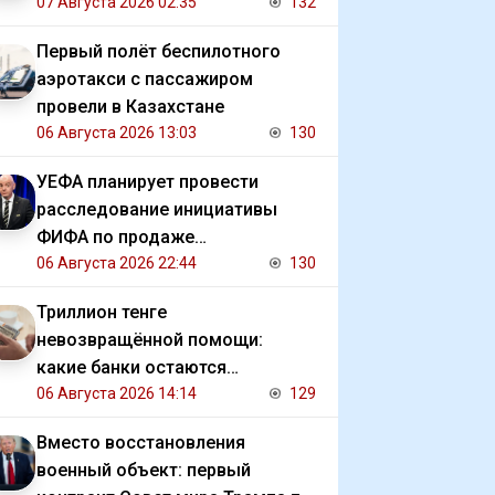
07 Августа 2026 02:35
132
Первый полёт беспилотного
аэротакси с пассажиром
провели в Казахстане
06 Августа 2026 13:03
130
УЕФА планирует провести
расследование инициативы
ФИФА по продаже
коммерческих прав на ЧМ
06 Августа 2026 22:44
130
Триллион тенге
невозвращённой помощи:
какие банки остаются
должниками государства
06 Августа 2026 14:14
129
Вместо восстановления
военный объект: первый