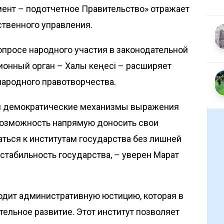
ент – подот­четное Правительство» отражает
твенного управления.
просе народного участия в законодательной
ионный орган – Халық кеңесі – расширяет
ародного право­творчества.
 и демократические механизмы выражения
 возможность напрямую доносить свои
ться к институтам государства без лишней
 стабильность государства, – уверен Марат
одит административную юстицию, которая в
ельное развитие. Этот институт позволяет