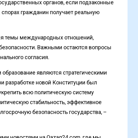
осударственных органов, если подзаконные
их спорах гражданин получает реальную
ся темы международных отношений,
 безопасности. Важными остаются вопросы
нального согласия.
 и образование являются стратегическими
ри разработке новой Конституции был
крепить всю политическую систему
литическую стабильность, эффективное
лго­срочную безопасность государства, –
ими новостями на Qazaq24.com, где мы