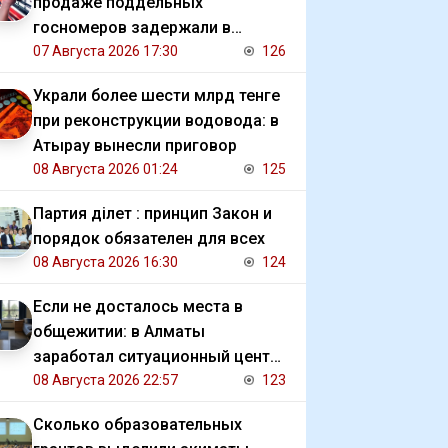
продаже поддельных
госномеров задержали в
Алматы
07 Августа 2026 17:30
126
Украли более шести млрд тенге
при реконструкции водовода: в
Атырау вынесли приговор
08 Августа 2026 01:24
125
Партия Әділет : принцип Закон и
порядок обязателен для всех
08 Августа 2026 16:30
124
Если не досталось места в
общежитии: в Алматы
заработал ситуационный центр
для студентов
08 Августа 2026 22:57
123
Сколько образовательных