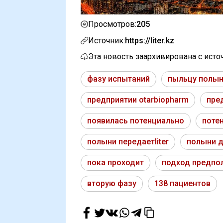
205
Просмотров:
Источник:
https://liter.kz
Эта новость заархивирована с ист
фазу испытаний
пыльцу полы
предприятии otarbiopharm
пре
появилась потенциально
поте
полыни передаетliter
полыни 
пока проходит
подход предпо
вторую фазу
138 пациентов