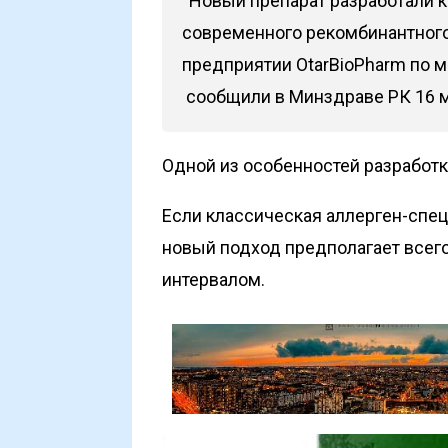
“Новый препарат разработали к
современного рекомбинантного
предприятии OtarBioPharm по 
сообщили
в Минздраве РК 16 м
Одной из особенностей разработк
Если классическая аллерген-спец
новый подход предполагает все
интервалом.