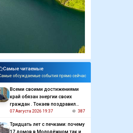
Самые читаемые
Самые обсуждаемые события прямо сейчас
Всеми своими достижениями
край обязан энергии своих
граждан . Токаев поздравил
жителей СКО с 90 летием
07 Августа 2026 19:37
387
региона
Тридцать лет с печками: почему
17 домов в Молодёжном так и