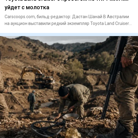
уйдет с молотка
Сarscoops.com, бильд-редактор: Дастан Шанай В Австралии
на аукцион выставили редкий экземпляр Toyota Land Cruiser
200