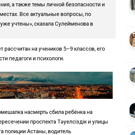
ия, а также темы личной безопасности и
естах. Все актуальные вопросы, по
 уже учтены», сказала Сулейменова в
 рассчитан на учеников 5–9 классов, его
сти педагоги и психологи.
номешалка
насмерть сбила ребёнка
на
ресечении проспекта Тәуелсіздік и улицы
а полиции Астаны, водитель