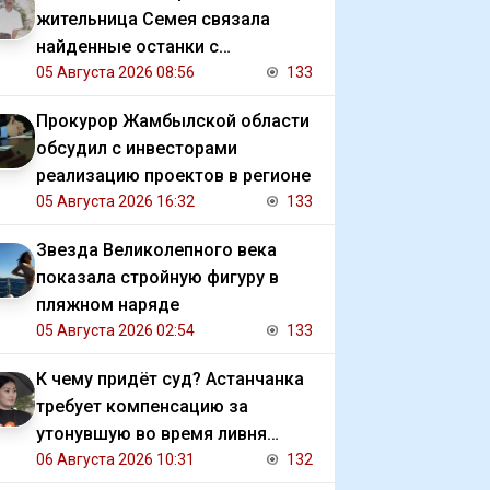
жительница Семея связала
найденные останки с
исчезновением отца
05 Августа 2026 08:56
133
Прокурор Жамбылской области
обсудил с инвесторами
реализацию проектов в регионе
05 Августа 2026 16:32
133
Звезда Великолепного века
показала стройную фигуру в
пляжном наряде
05 Августа 2026 02:54
133
К чему придёт суд? Астанчанка
требует компенсацию за
утонувшую во время ливня
иномарку
06 Августа 2026 10:31
132