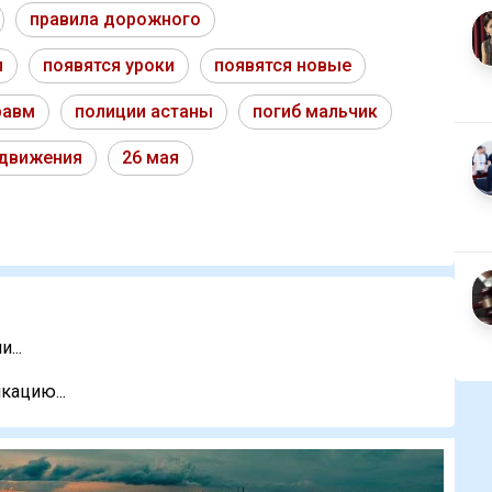
правила дорожного
л
появятся уроки
появятся новые
равм
полиции астаны
погиб мальчик
движения
26 мая
...
кацию...