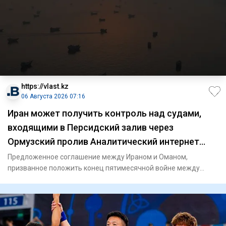
https://vlast.kz
06 Августа 2026 07:16
Иран может получить контроль над судами,
входящими в Персидский залив через
Ормузский пролив Аналитический интернет
журнал Власть
Предложенное соглашение между Ираном и Оманом,
призванное положить конец пятимесячной войне между
Ираном и США, предост