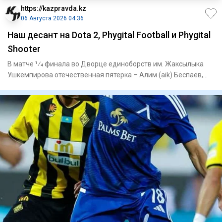
https://kazpravda.kz
06 Августа 2026 04:36
Наш десант на Dota 2, Phygital Football и Phygital
Shooter
В матче 1⁄4 финала во Дворце единоборств им. Жаксылыка
Ушкемпирова отечественная пятерка – Алим (aik) Беспаев,
Абдимал