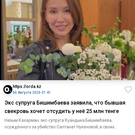
https://orda.kz
06 Августа 2026 01:41
Экс супруга Бишимбаева заявила, что бывшая
свекровь хочет отсудить у неё 25 млн тенге
Назым Кахарман, экс-супруга Куандыка Бишимбаева,
осуждённого за убийство Салтанат Нукеновой, в своих
соцсетях рассказал