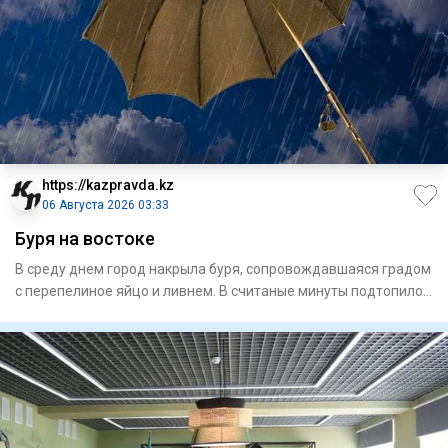
https://kazpravda.kz
06 Августа 2026 03:33
Буря на востоке
В среду днем город накрыла буря, сопровождавшая­ся градом
с перепелиное яйцо и ливнем. В считаные минуты подтопило
ули