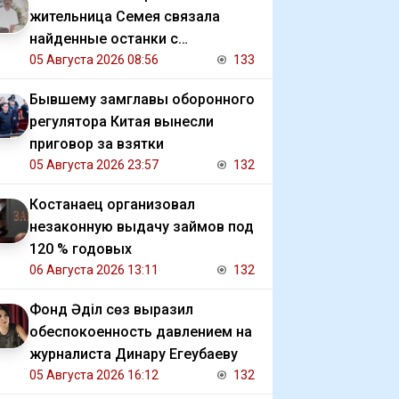
жительница Семея связала
найденные останки с
исчезновением отца
05 Августа 2026 08:56
133
Бывшему замглавы оборонного
регулятора Китая вынесли
приговор за взятки
05 Августа 2026 23:57
132
Костанаец организовал
незаконную выдачу займов под
120 % годовых
06 Августа 2026 13:11
132
Фонд Әділ сөз выразил
обеспокоенность давлением на
журналиста Динару Егеубаеву
05 Августа 2026 16:12
132