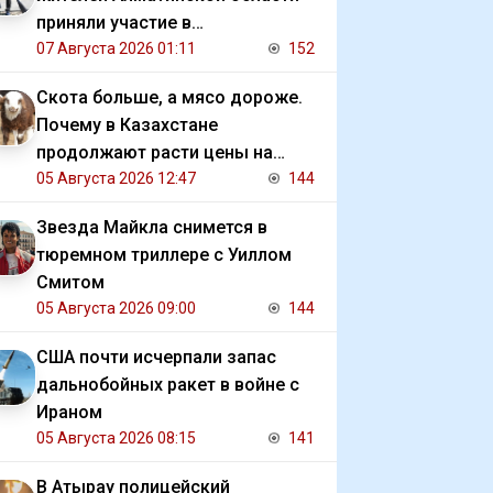
приняли участие в
экологической акции
07 Августа 2026 01:11
152
Скота больше, а мясо дороже.
Почему в Казахстане
продолжают расти цены на
баранину и конину
05 Августа 2026 12:47
144
Звезда Майкла снимется в
тюремном триллере с Уиллом
Смитом
05 Августа 2026 09:00
144
США почти исчерпали запас
дальнобойных ракет в войне с
Ираном
05 Августа 2026 08:15
141
В Атырау полицейский