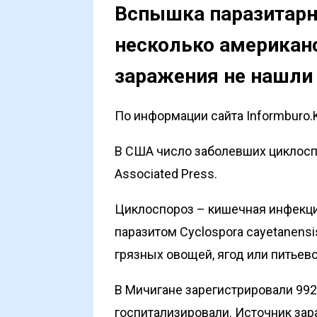
Вспышка паразитарн
несколько американс
заражения не нашли
По информации сайта Informburo.
В США число заболевших циклос
Associated Press
.
Циклоспороз – кишечная инфекц
паразитом Cyclospora cayetanens
грязных овощей, ягод или питьев
В Мичигане зарегистрировали 992
госпитализировали. Источник зар