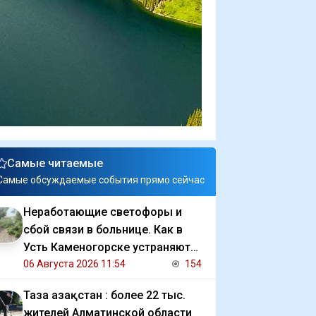
Самые читаемые
Самые обсуждаемые события прямо сейчас
Неработающие светофоры и
сбой связи в больнице. Как в
Усть Каменогорске устраняют
последствия ливня
06 Августа 2026 11:54
154
Таза Қазақстан : более 22 тыс.
жителей Алматинской области