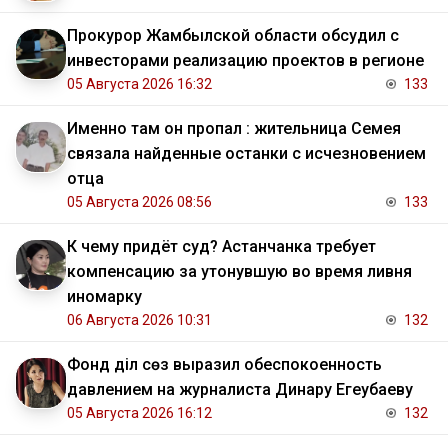
Прокурор Жамбылской области обсудил с
инвесторами реализацию проектов в регионе
05 Августа 2026 16:32
133
Именно там он пропал : жительница Семея
связала найденные останки с исчезновением
отца
05 Августа 2026 08:56
133
К чему придёт суд? Астанчанка требует
компенсацию за утонувшую во время ливня
иномарку
06 Августа 2026 10:31
132
Фонд Әділ сөз выразил обеспокоенность
давлением на журналиста Динару Егеубаеву
05 Августа 2026 16:12
132