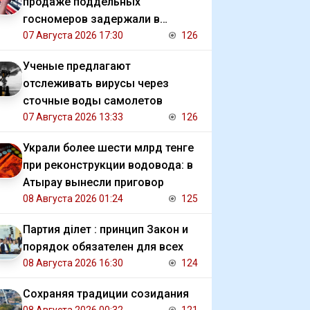
продаже поддельных
госномеров задержали в
Алматы
07 Августа 2026 17:30
126
Ученые предлагают
отслеживать вирусы через
сточные воды самолетов
07 Августа 2026 13:33
126
Украли более шести млрд тенге
при реконструкции водовода: в
Атырау вынесли приговор
08 Августа 2026 01:24
125
Партия Әділет : принцип Закон и
порядок обязателен для всех
08 Августа 2026 16:30
124
Сохраняя традиции созидания