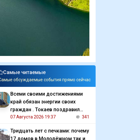
Самые читаемые
Самые обсуждаемые события прямо сейчас
Всеми своими достижениями
край обязан энергии своих
граждан . Токаев поздравил
жителей СКО с 90 летием
07 Августа 2026 19:37
341
региона
Тридцать лет с печками: почему
17 домов в Молодёжном так и