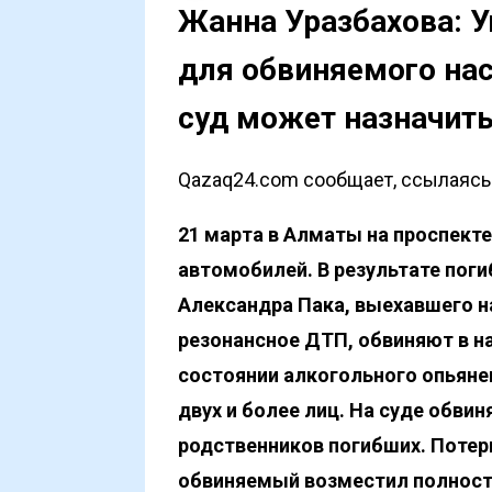
Жанна Уразбахова: У
для обвиняемого нас
суд может назначить
Qazaq24.com сообщает, ссылаясь н
21 марта в Алматы на проспект
автомобилей
. В результате пог
Александра Пака, выехавшего н
резонансное ДТП, обвиняют в н
состоянии алкогольного опьяне
двух и более лиц. На суде обви
родственников погибших. Потерп
обвиняемый возместил полност