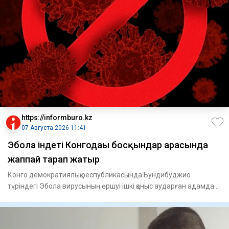
https://informburo.kz
07 Августа 2026 11:41
Эбола індеті Конгодағы босқындар арасында
жаппай тарап жатыр
Конго демократиялық республикасында Бундибуджио
түріндегі Эбола вирусының өршуі ішкі қоныс аударған адамдар
тұратын лаг