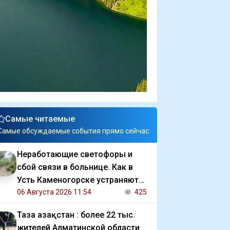
Самые читаемые
Самые обсуждаемые события прямо сейчас
Неработающие светофоры и
сбой связи в больнице. Как в
Усть Каменогорске устраняют
последствия ливня
06 Августа 2026 11:54
425
Таза Қазақстан : более 22 тыс.
жителей Алматинской области