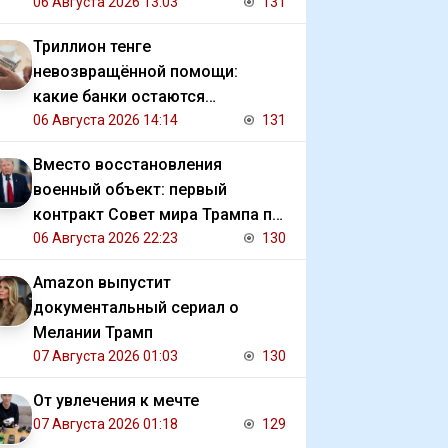
06 Августа 2026 13:03
131
Триллион тенге
невозвращённой помощи:
какие банки остаются
должниками государства
06 Августа 2026 14:14
131
Вместо восстановления
военный объект: первый
контракт Совет мира Трампа по
Газе
06 Августа 2026 22:23
130
Amazon выпустит
документальный сериал о
Мелании Трамп
07 Августа 2026 01:03
130
От увлечения к мечте
07 Августа 2026 01:18
129