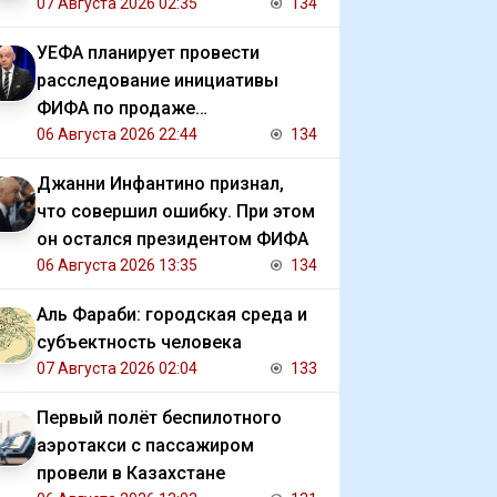
07 Августа 2026 02:35
134
УЕФА планирует провести
расследование инициативы
ФИФА по продаже
коммерческих прав на ЧМ
06 Августа 2026 22:44
134
Джанни Инфантино признал,
что совершил ошибку. При этом
он остался президентом ФИФА
06 Августа 2026 13:35
134
Аль Фараби: городская среда и
субъектность человека
07 Августа 2026 02:04
133
Первый полёт беспилотного
аэротакси с пассажиром
провели в Казахстане