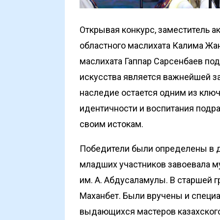
Открывая конкурс, заместитель а
областного маслихата Калима Жа
маслихата Гаппар Сарсенбаев под
искусства является важнейшей за
наследие остается одним из клю
идентичности и воспитания подр
своим истокам.
Победители были определены в дв
младших участников завоевала м
им. А. Абдусаламулы. В старшей 
Маханбет. Были вручены и спец
выдающихся мастеров казахского