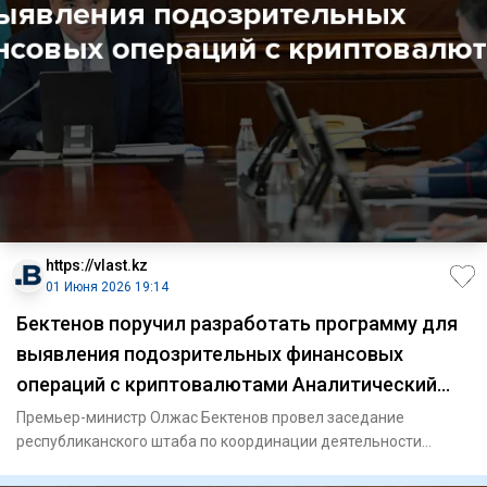
https://vlast.kz
01 Июня 2026 19:14
Бектенов поручил разработать программу для
выявления подозрительных финансовых
операций с криптовалютами Аналитический
интернет журнал Власть
Премьер-министр Олжас Бектенов провел заседание
республиканского штаба по координации деятельности
государственных орга