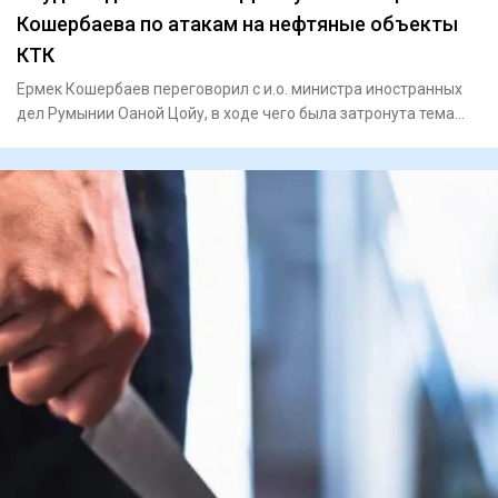
Кошербаева по атакам на нефтяные объекты
КТК
Ермек Кошербаев переговорил с и.о. министра иностранных
дел Румынии Оаной Цойу, в ходе чего была затронута тема
атак на