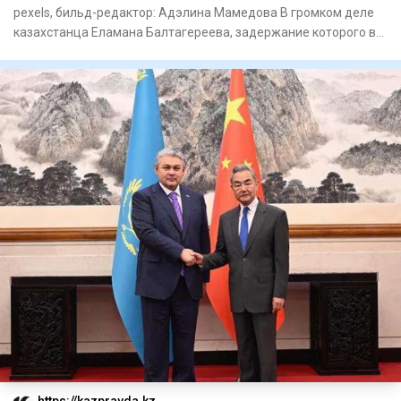
pexels, бильд-редактор: Адэлина Мамедова В громком деле
казахстанца Еламана Балтагереева, задержание которого в
США им
https://kazpravda.kz