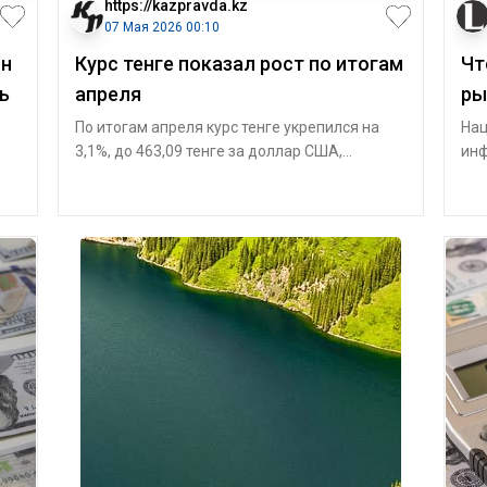
https://kazpravda.kz
07 Мая 2026 00:10
лн
Курс тенге показал рост по итогам
Чт
ь
апреля
ры
По итогам апреля курс тенге укрепился на
Нац
3,1%, до 463,09 тенге за доллар США,
инф
сообщает Kazpravda.kz со ссылкой на пресс
рын