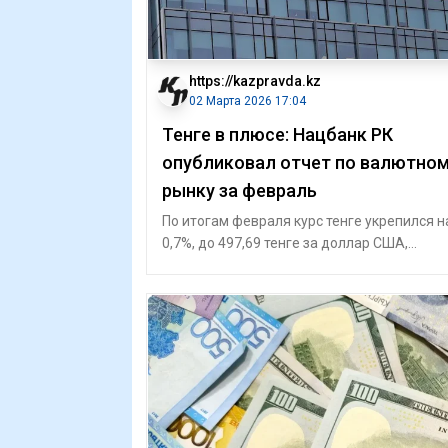
https://kazpravda.kz
02 Марта 2026 17:04
Тенге в плюсе: Нацбанк РК
опубликовал отчет по валютно
рынку за февраль
По итогам февраля курс тенге укрепился н
0,7%, до 497,69 тенге за доллар США,
сообщает Kazpravda.kz со ссылкой на Нац