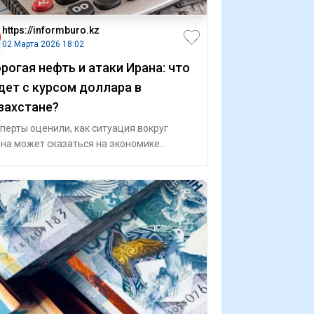
https://informburo.kz
02 Марта 2026 18:02
рогая нефть и атаки Ирана: что
дет с курсом доллара в
захстане?
перты оценили, как ситуация вокруг
на может сказаться на экономике
ахстана и курсе национальной валюты.
дущи