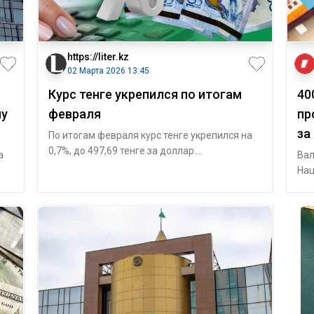
https://liter.kz
02 Марта 2026 13:45
Курс тенге укрепился по итогам
40
му
февраля
пр
за
По итогам февраля курс тенге укрепился на
0,7%, до 497,69 тенге за доллар.
а
Вал
Среднедневной объем торгов на
Нац
Казахстанской
б
Нац
ин