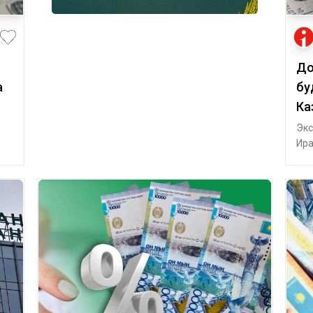
До
а
бу
Ка
Экс
Ира
Каз
Ве