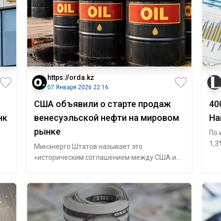
https://orda.kz
07 Января 2026 22:16
США объявили о старте продаж
40
нк
венесуэльской нефти на мировом
На
рынке
По 
1,3
Минэнерго Штатов называет это
Сре
«историческим соглашением между США и
Каз
а
Венесуэлой по энергоснабжению для
обеспечения безоп