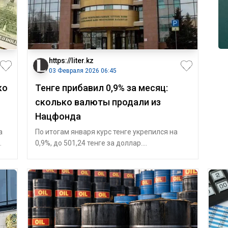
https://liter.kz
03 Февраля 2026 06:45
ко
Тенге прибавил 0,9% за месяц:
сколько валюты продали из
Нацфонда
а
По итогам января курс тенге укрепился на
0,9%, до 501,24 тенге за доллар.
Среднедневной объем торгов на
Казахстанской ф