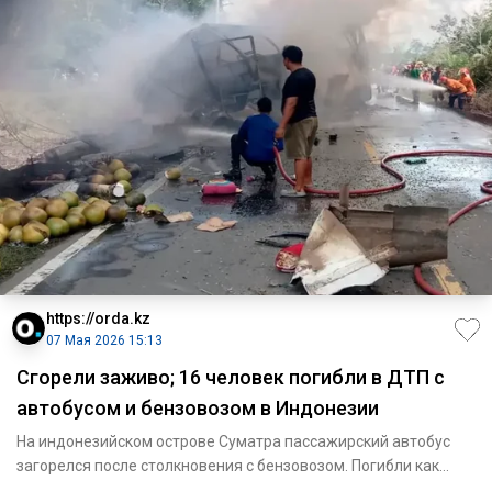
https://orda.kz
07 Мая 2026 15:13
Сгорели заживо; 16 человек погибли в ДТП с
автобусом и бензовозом в Индонезии
На индонезийском острове Суматра пассажирский автобус
загорелся после столкновения с бензовозом. Погибли как
минимум 16