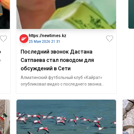
https://newtimes.kz
25 Мая 2026 21:31
ю
Последний звонок Дастана
о
Сатпаева стал поводом для
обсуждений в Сети
Алматинский футбольный клуб «Кайрат»
опубликовал видео с последнего звонка
Дастана Сатпаева, передает ИА
«NewTimes.kz».Н