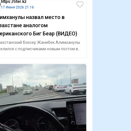
https://liter.kz
17 Июня 2026 21:16
имханулы назвал место в
захстане аналогом
ериканского Биг Беар (ВИДЕО)
ахстанский боксер Жанибек Алимханулы
елился с подписчиками новым постом в
иальных сетях, где показал кадры сво