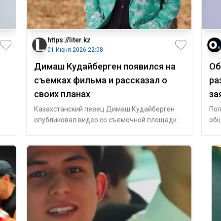
https://liter.kz
01 Июня 2026 22:08
Димаш Кудайберген появился на
Об
съемках фильма и рассказал о
ра
своих планах
за
Казахстанский певец Димаш Кудайберген
Пол
опубликовал видео со съемочной площадки
общ
нового фильма. Артист признался, что сейч
гор