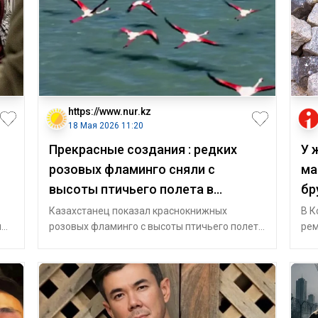
https://www.nur.kz
18 Мая 2026 11:20
Прекрасные создания : редких
У 
розовых фламинго сняли с
ма
высоты птичьего полета в
бр
Акмолинской области (видео)
Казахстанец показал краснокнижных
В К
и,
розовых фламинго с высоты птичьего полета
рем
- их сняли в заповеднике в Акмолинской обла
лиц
хра