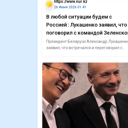
https://www.nur.kz
26 Июня 2026 01:41
В любой ситуации будем с
Россией : Лукашенко заявил, что
поговорил с командой Зеленско
(видео)
Президент Беларуси Александр Лукашенк
заявил, что встречался и переговорил с
представителями президента Украины
Владим