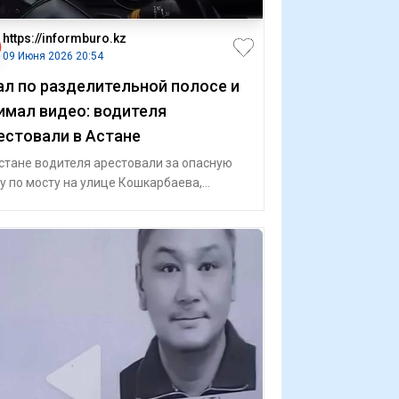
https://informburo.kz
09 Июня 2026 20:54
ал по разделительной полосе и
имал видео: водителя
естовали в Астане
стане водителя арестовали за опасную
у по мосту на улице Кошкарбаева,
бщили в департаменте полиции столицы.