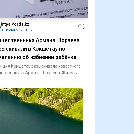
https://orda.kz
01 Июня 2026 15:25
щественника Армана Шораева
зыскивали в Кокшетау по
явлению об избиении ребёнка
иция Кокшетау разыскивала известного
ественника Армана Шораева. Житель
ода обвинил его в причинении телесных п