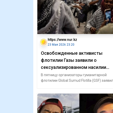
https://www.nur.kz
23 Мая 2026 23:20
Освобожденные активисты
флотилии Газы заявили о
сексуализированном насилии
после задержания в Израиле
В пятницу организаторы гуманитарной
флотилии Global Sumud Flotilla (GSF) заявил
что активисты, пытавшиеся доставить г