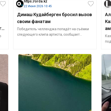
https://orda.kz
22 Июня 2026 10:45
Димаш Кудайберген бросил вызов
Ал
своим фанатам
Ка
го
ам
Победитель челленджа попадёт на съёмки
следующего клипа артиста, сообщает
о
Каз
Orda.kz. Димаш Кудайберген выпустил
под
новый син
соц