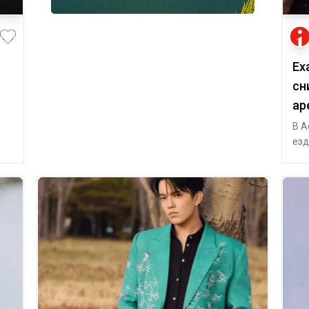
Ех
сн
ар
В А
езд
цом
соо
20