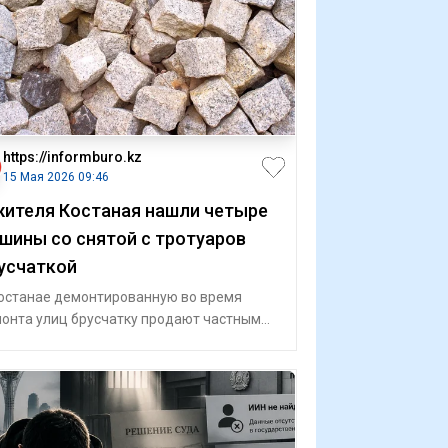
https://informburo.kz
15 Мая 2026 09:46
жителя Костаная нашли четыре
шины со снятой с тротуаров
усчаткой
останае демонтированную во время
онта улиц брусчатку продают частным
ам, сообщает Alau.kz. Перевозка и
нени