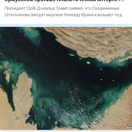
журнал Власть
Президент США Дональд Трамп заявил, что Соединенные
Штаты вновь вводят морскую блокаду Ирана и возьмут под
свой контрол