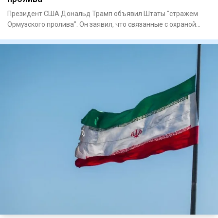
Президент США Дональд Трамп объявил Штаты "стражем
Ормузского пролива". Он заявил, что связанные с охраной
пролива проц