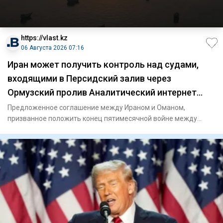
https://vlast.kz
06 Августа 2026 07:16
Иран может получить контроль над судами,
входящими в Персидский залив через
Ормузский пролив Аналитический интернет
журнал Власть
Предложенное соглашение между Ираном и Оманом,
призванное положить конец пятимесячной войне между
Ираном и США, предост