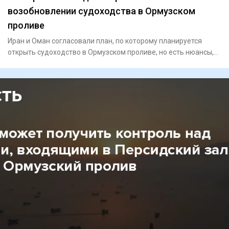
возобновлении судоходства в Ормузском
проливе
Иран и Оман согласовали план, по которому планируется
открыть судоходство в Ормузском проливе, но есть нюансы,
передает