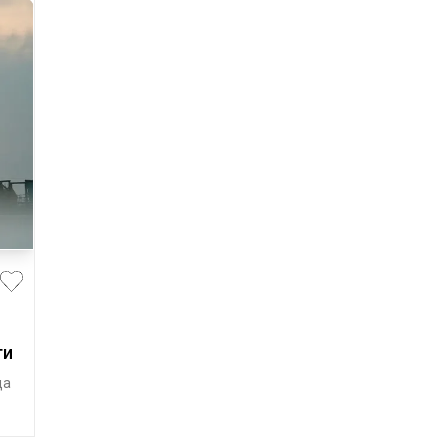
ти
да