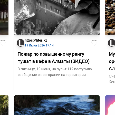
https://liter.kz
19 Июня 2026 17:14
Пожар по повышенному рангу
Му
тушат в кафе в Алматы (ВИДЕО)
ор
Ал
В пятницу, 19 июня, на пульт 112 поступило
сообщение о возгорании на территории
Оче
ым
одного из кафе в Жетысуском районе Алма
Кен
год