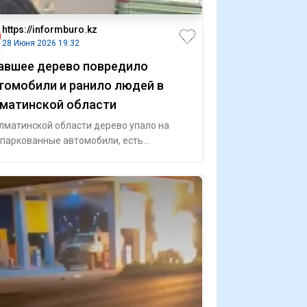
https://informburo.kz
28 Июня 2026 19:32
авшее дерево повредило
томобили и ранило людей в
матинской области
лматинской области дерево упало на
паркованные автомобили, есть
традавшие. Видео ЧП появилось в
иальных сет