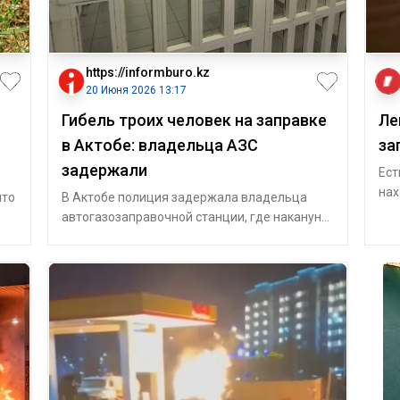
https://informburo.kz
20 Июня 2026 13:17
Гибель троих человек на заправке
Ле
в Актобе: владельца АЗС
за
задержали
Ест
нах
что
В Актобе полиция задержала владельца
дет
автогазозаправочной станции, где накануне
в горящей машине погибли три человека: ж