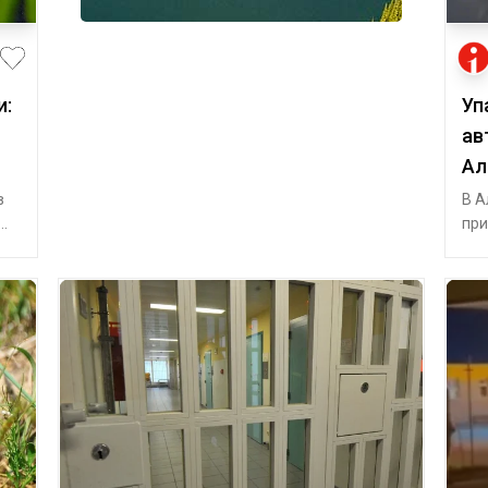
и:
Уп
ав
Ал
в
В А
при
од
пос
соц