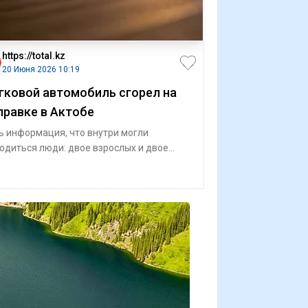
https://total.kz
20 Июня 2026 10:19
гковой автомобиль сгорел на
правке в Актобе
ь информация, что внутри могли
одиться люди: двое взрослых и двое
ей. В Актобе произошло возгорание легк