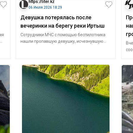
https://liter.kz
06 Июля 2026 18:29
Девушка потерялась после
Пр
вечеринки на берегу реки Иртыш
на
гр
мя
Сотрудники МЧС с помощью беспилотника
нашли пропавшую девушку, исчезнувшую
Вче
после ночевки на берегу Иртыша,
соо
передает Lit
соо