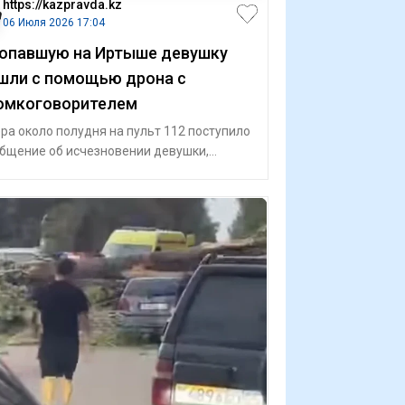
https://kazpravda.kz
06 Июля 2026 17:04
опавшую на Иртыше девушку
шли с помощью дрона с
омкоговорителем
ра около полудня на пульт 112 поступило
бщение об исчезновении девушки,
бщает Kazpravda.kz со ссылкой на МЧС П