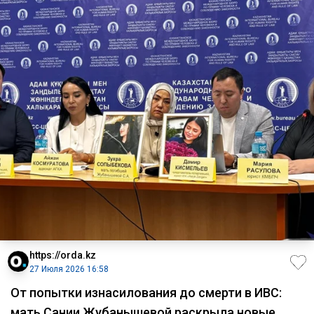
https://orda.kz
27 Июля 2026 16:58
От попытки изнасилования до смерти в ИВС:
мать Сании Жубанышевой раскрыла новые